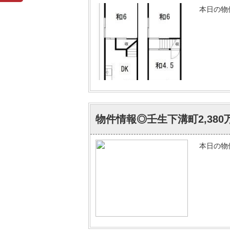
本日の物
物件情報◎壬生下溝町2,380
本日の物