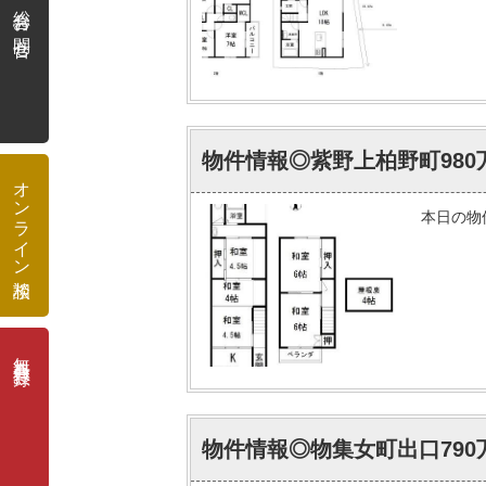
総合お問合せ
物件情報◎紫野上柏野町980
オンライン相談
本日の物
無料会員登録
物件情報◎物集女町出口790