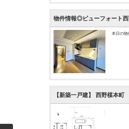
物件情報◎ビューフォート西院
本日の物
【新築一戸建】 西野楳本町 3