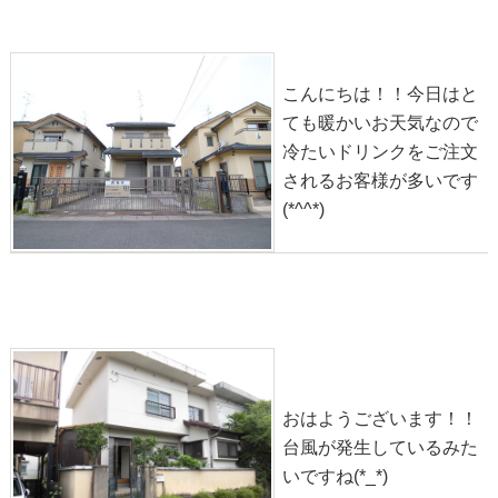
2020-10-12
こんにちは！！今日はと
ても暖かいお天気なので
冷たいドリンクをご注文
されるお客様が多いです
(*^^*)
物件情報◎大山崎町字円明寺小字葛原【中古テラス】
2020-10-08
おはようございます！！
台風が発生しているみた
いですね(*_*)