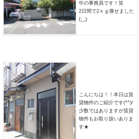
中の事務員です！笑
2日間で2ｋｇ痩せました
(;_;)
物件情報◎一乗寺北大丸町【貸家】
2020-09-25
こんにちは！！本日は賃
貸物件のご紹介です(^^)/
少数ではありますが賃貸
物件もお取り扱いありま
す★