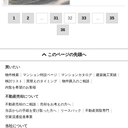
1
2
...
31
32
33
...
35
36
このページの先頭へ
買いたい
物件検索
マンション特設ページ
マンションカタログ
建築施工実績
検討リスト
買替えのタイミング
物件購入のご相談
内覧を希望のお客様
不動産売却について
不動産売却のご相談
売却をお考えの方へ
当店からの手紙を受け取った方へ
リースバック
不動産買取専門
空家流通促進事業
当社について