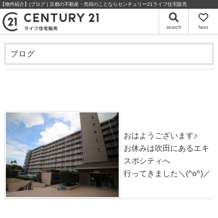
【物件紹介】|ブログ | 京都の不動産・売却のことならセンチュリー21ライフ住宅販売
search
favo
ブログ
【新価格】物件情報◎伏見日光ハイツ2号棟【マンショ
ン】
2020-10-15
おはようございます♪
お休みは吹田にあるエキ
スポシティへ
行ってきました＼(^o^)／
物件情報◎岩倉長谷町【中古】