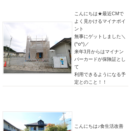
こんにちは★最近CMで
よく見かけるマイナポイ
ント
無事にゲットしました＼
(^o^)／
来年3月からはマイナン
バーカードが保険証とし
て
利用できるようになる予
定とのこと！！
物件情報◎大津市清風町【中古】
2020-09-26
こんにちは♪食生活改善