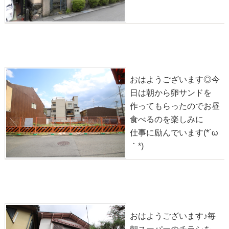
物件情報◎西ノ京北壺井町3号地【土地】
2020-10-05
おはようございます◎今
日は朝から卵サンドを
作ってもらったのでお昼
食べるのを楽しみに
仕事に励んでいます(*´ω
｀*)
物件情報◎修学院犬塚町【中古】
2020-10-04
おはようございます♪毎