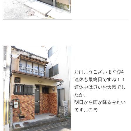
物件情報◎深草上横縄町【中古】
2020-09-22
おはようございます◎4
連休も最終日ですね！！
連休中は良いお天気でし
たが、
明日から雨が降るみたい
ですよ(*_*)