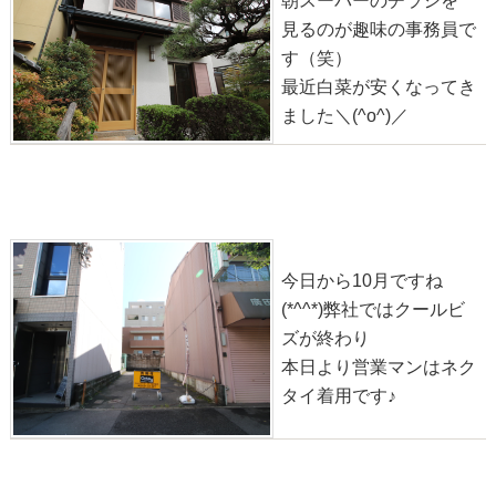
朝スーパーのチラシを
見るのが趣味の事務員で
す（笑）
最近白菜が安くなってき
ました＼(^o^)／
物件情報◎紫野雲林院町【土地】
2020-10-01
今日から10月ですね
(*^^*)弊社ではクールビ
ズが終わり
本日より営業マンはネク
タイ着用です♪
物件情報◎上高野車地町【新築】
2020-09-29