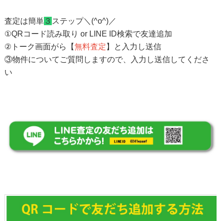
査定は簡単
３
ステップ＼(^o^)／
①QRコード読み取り or LINE ID検索で友達追加
②トーク画面がら【
無料査定
】と入力し送信
③物件についてご質問しますので、入力し送信してくださ
い