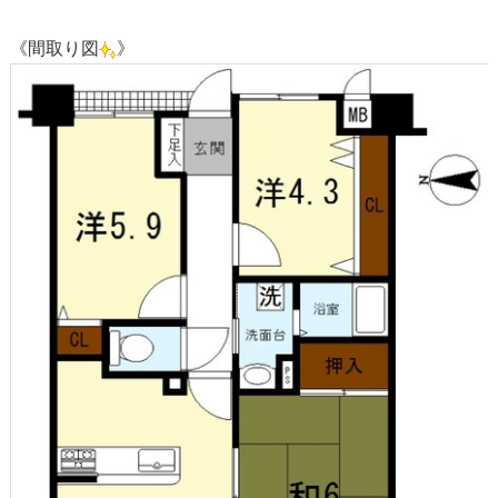
《間取り図
》