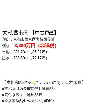
大枝西長町
【中古戸建】
住所：京都市西京区大枝西長町
3,380万円（非課税）
価格
土地
281.73
㎡（
85.22
坪）
建物
238.59
㎡（
72.17
坪）
【本格和風建築
こだわりのある日本家屋】
■市バス【
西長南口停
】徒歩
3
分
■庭付き広々土地
約85坪
■全居室
6帖以上
の間取り
8DK
！