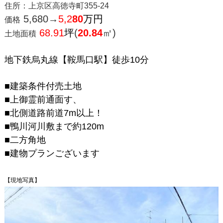
住所：上京区高徳寺町355-24
5,680→
5,2
80
万円
価格
68.91
坪
(
20.84
㎡)
土地面積
地下鉄烏丸線【鞍馬口駅】徒歩10分
■建築条件付売土地
■上御霊前通面す、​​​​​​
■北側道路前道7m以上！
■鴨川河川敷まで約120m
■二方角地
■建物プランございます
【現地写真】