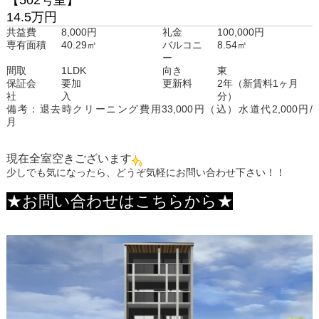
【502号室】
14.5万円
共益費
8,000円
礼金
100,000円
専有面積
40.29㎡
バルコニ
8.54㎡
ー
間取
1LDK
向き
東
保証会
要加
更新料
2年（新賃料1ヶ月
社
入
分）
備考：退去時クリーニング費用33,000円（込）水道代2,000円/
月
現在全室空きございます
少しでも気になったら、どうぞ気軽にお問い合わせ下さい！！
★お問い合わせはこちらから★