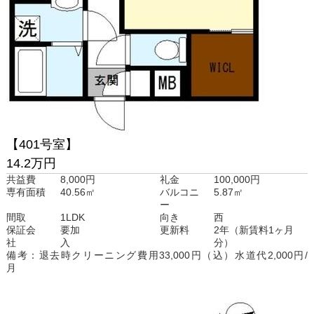
【401号室】
14.2万円
共益費
8,000円
礼金
100,000円
専有面積
40.56㎡
バルコニ
5.87㎡
ー
間取
1LDK
向き
西
保証会
要加
更新料
2年（新賃料1ヶ月
社
入
分）
備考：退去時クリーニング費用33,000円（込）水道代2,000円/
月