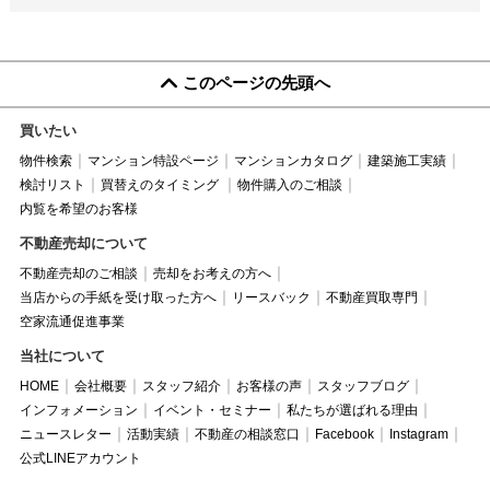
このページの先頭へ
買いたい
物件検索
マンション特設ページ
マンションカタログ
建築施工実績
検討リスト
買替えのタイミング
物件購入のご相談
内覧を希望のお客様
不動産売却について
不動産売却のご相談
売却をお考えの方へ
当店からの手紙を受け取った方へ
リースバック
不動産買取専門
空家流通促進事業
当社について
HOME
会社概要
スタッフ紹介
お客様の声
スタッフブログ
インフォメーション
イベント・セミナー
私たちが選ばれる理由
ニュースレター
活動実績
不動産の相談窓口
Facebook
Instagram
公式LINEアカウント