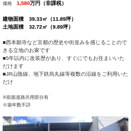
1,580
万
円（非課税）
価格
建物面積 39.33㎡（11.89坪）
土地面積 32.72㎡（9.89坪）
■西本願寺など京都の歴史や街並みを感じることので
きる立地のお家です
■5年以内に改装歴があり、すぐにでもお住まいいた
だけます
■JR山陰線、地下鉄烏丸線等複数の沿線をご利用いた
だけ
※前面道路共用部分有
※築年数不詳