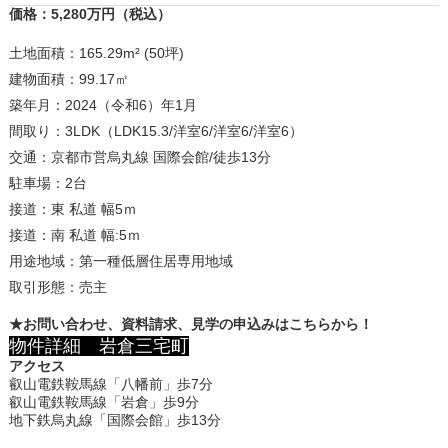
価格：5,280万円（税込）
土地面積：165.29m² (50坪)
建物面積：99.17㎡
築年月：2024（令和6）年1月
間取り：3LDK（LDK15.3/洋室6/洋室6/洋室6）
交通：京都市営烏丸線 国際会館/徒歩13分
駐車場：2台
接道：東 私道 幅5ｍ
接道：南 私道 幅:5ｍ
用途地域：第一種低層住居専用地域
取引形態：売主
★お問い合わせ、資料請求、見学の申込みはこちらから！
物件詳細 岩倉三宅町
アクセス
叡山電鉄鞍馬線「八幡前」歩7分
叡山電鉄鞍馬線「岩倉」歩9分
地下鉄烏丸線「国際会館」歩13分