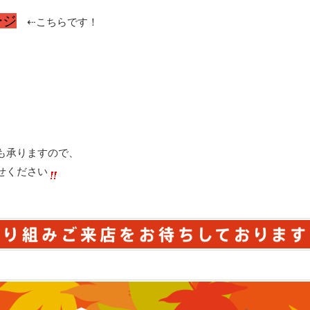
ージ
⇠こちらです！
も承りますので、
せください