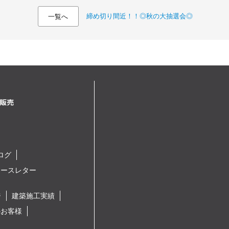
締め切り間近！！◎秋の大抽選会◎
一覧へ
ログ
ュースレター
ジ
建築施工実績
のお客様