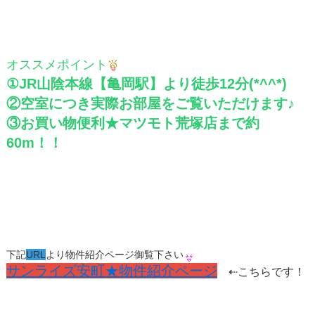
オススメポイント
①JR山陰本線【亀岡駅】より徒歩12分(*^^*)
②空室につき実際お部屋をご覧いただけます♪
③お買い物便利★マツモト荒塚店まで約
60m！！
下記
URL
より物件紹介ページ御覧下さい
サンライズ安町★物件紹介ページ
⇠こちらです！