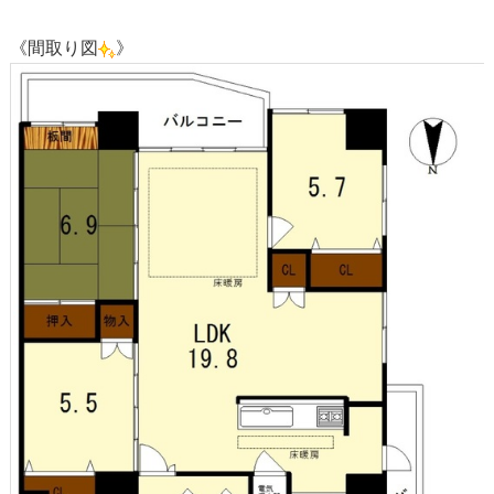
《間取り図
》