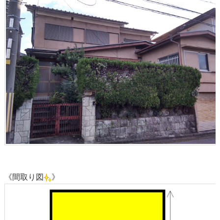
《間取り図
》