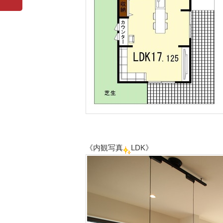
《内観写真
LDK》