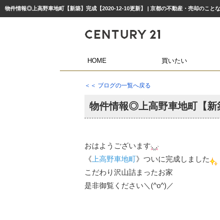
物件情報◎上高野車地町【新築】完成【2020-12-10更新】 | 京都の不動産・売却のこ
HOME
買いたい
＜＜ ブログの一覧へ戻る
物件情報◎上高野車地町【新
おはようございます
《
上高野車地町
》ついに完成しました
こだわり沢山詰まったお家
是非御覧ください＼(^o^)／