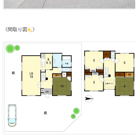
《間取り図
》