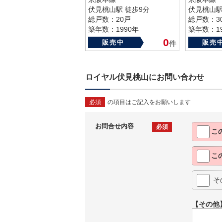
伏見桃山駅 徒歩9分
伏見桃山駅
総戸数：20戸
総戸数：3
築年数：1990年
築年数：19
0
販売中
販売
件
ロイヤル伏見桃山にお問い合わせ
必須
の項目はご記入をお願いします
お問合せ内容
必須
こ
こ
そ
【その他