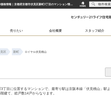
物件検索
ロイヤル伏見桃山｜伏見桃山駅の中古マンション購入・売り物件、売却査定・相場・売却価格情報｜京都府京都市伏見区新町3丁目のマンション情報｜センチュリー21ライフ住宅販売
売りたい
会社概要
スタッフ紹介
伏見区
新町
ロイヤル伏見桃山
3丁目に位置するマンションで、最寄り駅は京阪本線「伏見桃山」駅よ
上5階建て、総戸数14戸からなります。