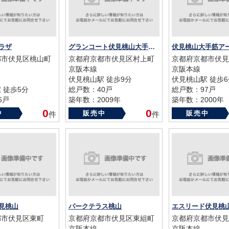
ラザ
グランコート伏見桃山大手筋Ⅱ緑柳邸
都市伏見区桃山町
京都府京都市伏見区村上町
京都府京都市伏見
京阪本線
京阪本線
伏見桃山駅 徒歩9分
伏見桃山駅 徒歩6
 徒歩5分
総戸数：40戸
総戸数：97戸
6戸
築年数：2009年
築年数：2000年
79年
0
0
中
販売中
販売中
件
件
見桃山
パークテラス桃山
エスリード伏見桃
都市伏見区東町
京都府京都市伏見区東組町
京都府京都市伏見
京阪本線
京阪本線