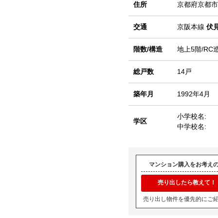
住所
京都府京都市
交通
京阪本線
伏
階数/構造
地上5階/RC
総戸数
14戸
築年月
1992年4月
小学校名:
学区
中学校名:
マンション購入をお考え
売り出したら教えて！
売り出し物件を優先的にご