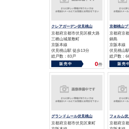
クレアガーデン伏見桃山
京都桃山プ
京都府京都市伏見区横大路
京都府京
三栖山城屋敷町
鍋島
京阪本線
京阪本線
伏見桃山駅 徒歩13分
伏見桃山駅
総戸数：83戸
総戸数：6
築年数：2008年
築年数：19
0
販売中
販売
件
グランドムール伏見桃山
フォルム伏
京都府京都市伏見区東町
京都府京
京阪本線
京阪本線