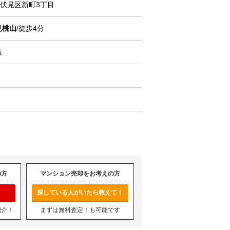
伏見区新町
3丁目
見桃山
/徒歩4分
造
の方
マンション売却をお考えの方
探している人がいたら教えて！
紹介！
まずは無料査定！も可能です