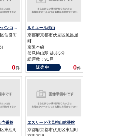
伏見桃山大手筋アーバンコンフォート
ルミエール桃山
区伯耆町
京都府京都市伏見区風呂屋
町
分
京阪本線
伏見桃山駅 徒歩5分
総戸数：91戸
築年数：1983年
0
0
販売中
件
件
山壱番館
エスリード伏見桃山弐番館
区東組町
京都府京都市伏見区東組町
京阪本線