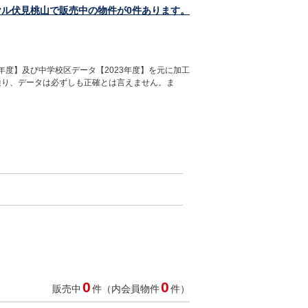
ヤル伏見桃山で販売中の物件が0件あります。
年度】及び中学校区データ【2023年度】を元に加工
通り、データは必ずしも正確とは言えません。ま
0
0
販売中
件（内会員物件
件）