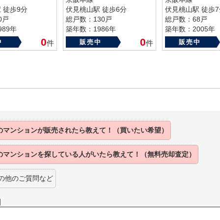
 徒歩9分
伏見桃山駅 徒歩6分
伏見桃山駅 徒歩7
0戸
総戸数：130戸
総戸数：68戸
89年
築年数：1986年
築年数：2005年
0
0
中
販売中
販売中
件
件
のマンションが販売されたら教えて！（買いたい希望）
のマンションを探している人がいたら教えて！（無料売却査定）
の他のご質問など
】