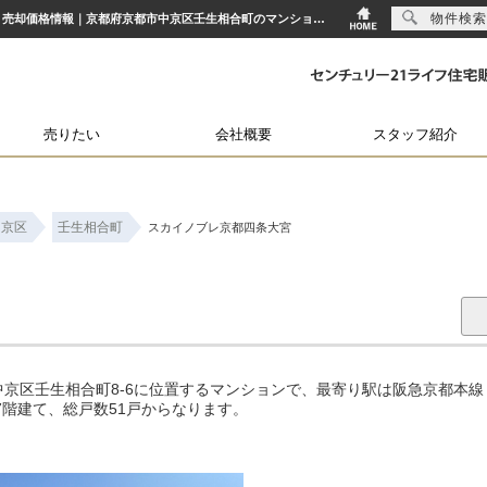
物件検索
スカイノブレ京都四条大宮｜大宮駅の中古マンション購入・売り物件、売却査定・相場・売却価格情報｜京都府京都市中京区壬生相合町のマンション情報｜センチュリー21ライフ住宅販売
売りたい
会社概要
スタッフ紹介
中京区
壬生相合町
スカイノブレ京都四条大宮
京区壬生相合町8-6に位置するマンションで、最寄り駅は阪急京都本線
上7階建て、総戸数51戸からなります。