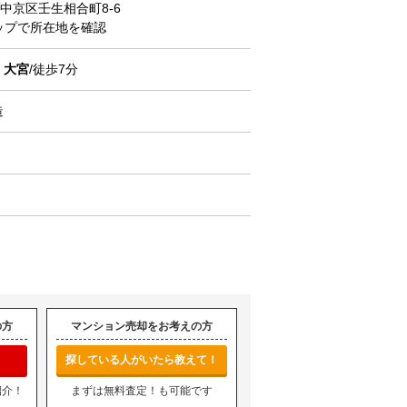
中京区壬生相合町
8-6
マップで所在地を確認
線
大宮
/徒歩7分
造
の方
マンション売却をお考えの方
探している人がいたら教えて！
紹介！
まずは無料査定！も可能です