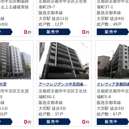
都市中京区蛸薬師
京都府京都市中京区壬生朱
京都府京都市中京
入る上る越後突抜
雀町29-7
雀町37-1
阪急京都本線
阪急京都本線
本線
大宮駅 徒歩11分
大宮駅 徒歩9分
歩9分
総戸数：12戸
総戸数：49戸
1戸
築年数：2005年
築年数：2015年
0
0
中
販売中
販売中
件
件
11年
大宮
アークレジデンス中京四条大宮
クレヴィア京都四
都市中京区壬生賀
京都府京都市中京区壬生坊
京都府京都市中京
5
城町60-1
城町5-8
本線
阪急京都本線
阪急京都本線
歩1分
大宮駅 徒歩3分
大宮駅 徒歩3分
03戸
総戸数：37戸
総戸数：67戸
82年
築年数：2014年
築年数：2015年
0
0
中
販売中
販売中
件
件