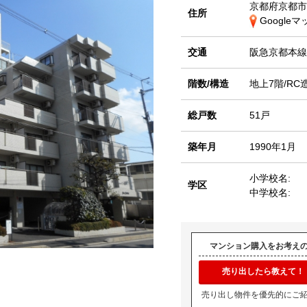
京都府京都市
住所
Google
交通
阪急京都本
階数/構造
地上7階/RC
総戸数
51戸
築年月
1990年1月
小学校名:
学区
中学校名:
マンション購入をお考え
売り出したら教えて！
売り出し物件を優先的にご