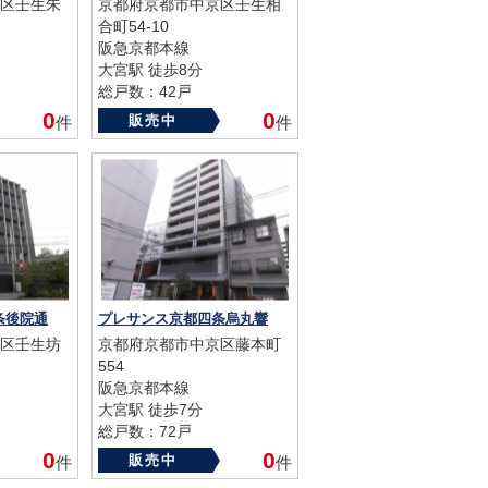
区壬生朱
京都府京都市中京区壬生相
合町54-10
阪急京都本線
大宮駅 徒歩8分
総戸数：42戸
築年数：2016年
0
0
販売中
件
件
条後院通
プレサンス京都四条烏丸響
区壬生坊
京都府京都市中京区藤本町
554
阪急京都本線
大宮駅 徒歩7分
総戸数：72戸
築年数：2013年
0
0
販売中
件
件