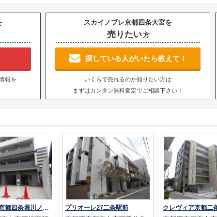
を
スカイノブレ京都四条大宮を
売りたい
方
！
探している人がいたら教えて！
情報を
いくらで売れるのか知りたい方は
まずはカンタン無料査定でご相談下さい！
アドバンス京都四条堀川ノーブル
プリオーレ27二条駅前
クレヴィア京都二