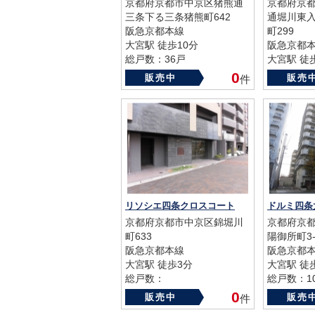
京都府京都市中京区猪熊通
京都府京
三条下る三条猪熊町642
通堀川東
阪急京都本線
町299
大宮駅 徒歩10分
阪急京都
総戸数：36戸
大宮駅 徒
築年数：1981年
総戸数：4
0
販売中
販売
件
築年数：20
リソシエ四条クロスコート
ドルミ四条
京都府京都市中京区錦堀川
京都府京
町633
陽御所町3-
阪急京都本線
阪急京都
大宮駅 徒歩3分
大宮駅 徒
総戸数：
総戸数：1
築年数：2014年
築年数：19
0
販売中
販売
件