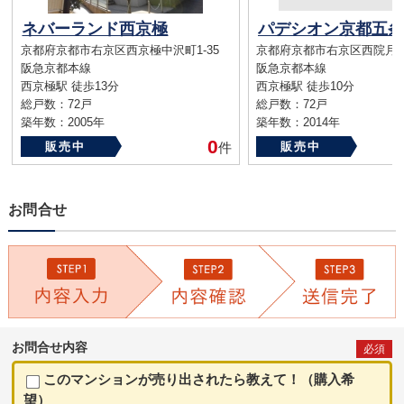
ネバーランド西京極
パデシオン京都五条
京都府京都市右京区西京極中沢町1-35
京都府京都市右京区西院月双
阪急京都本線
阪急京都本線
西京極駅 徒歩13分
西京極駅 徒歩10分
総戸数：72戸
総戸数：72戸
築年数：2005年
築年数：2014年
0
販売中
件
販売中
お問合せ
お問合せ内容
必須
このマンションが売り出されたら教えて！（購入希
望）