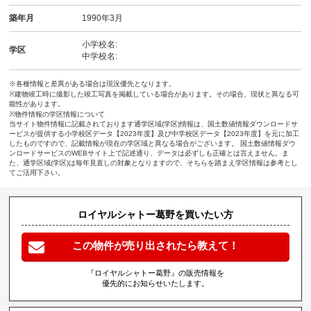
築年月
1990年3月
小学校名:
学区
中学校名:
※各種情報と差異がある場合は現況優先となります。
※建物竣工時に撮影した竣工写真を掲載している場合があります。その場合、現状と異なる可
能性があります。
※物件情報の学区情報について
当サイト物件情報に記載されております通学区域(学区)情報は、国土数値情報ダウンロードサ
ービスが提供する小学校区データ【2023年度】及び中学校区データ【2023年度】を元に加工
したものですので、記載情報が現在の学区域と異なる場合がございます。 国土数値情報ダウ
ンロードサービスのWEBサイト上で記述通り、データは必ずしも正確とは言えません。ま
た、通学区域(学区)は毎年見直しの対象となりますので、そちらを踏まえ学区情報は参考とし
てご活用下さい。
ロイヤルシャトー葛野を買いたい方
この物件が売り出されたら教えて！
『ロイヤルシャトー葛野』の販売情報を
優先的にお知らせいたします。