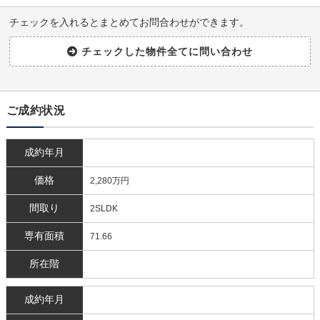
チェックを入れるとまとめてお問合わせができます。
ご成約状況
成約年月
価格
2,280万円
間取り
2SLDK
専有面積
71.66
所在階
成約年月