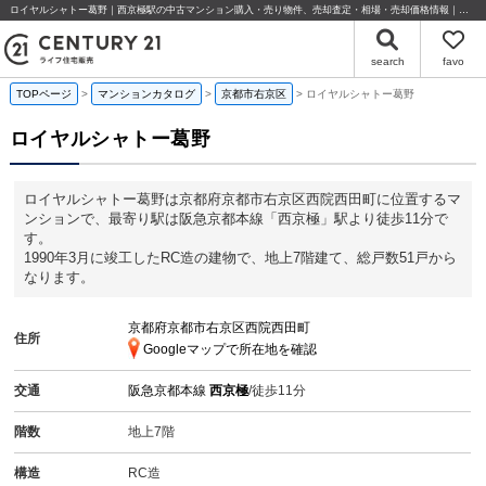
ロイヤルシャトー葛野｜西京極駅の中古マンション購入・売り物件、売却査定・相場・売却価格情報｜京都府京都市右京区西院西田町のマンション情報｜センチュリー21ライフ住宅販売
search
favo
TOPページ
マンションカタログ
京都市右京区
ロイヤルシャトー葛野
ロイヤルシャトー葛野
ロイヤルシャトー葛野は京都府京都市右京区西院西田町に位置するマ
ンションで、最寄り駅は阪急京都本線「西京極」駅より徒歩11分で
す。
1990年3月に竣工したRC造の建物で、地上7階建て、総戸数51戸から
なります。
京都府京都市右京区西院西田町
住所
Googleマップで所在地を確認
交通
阪急京都本線
西京極
/徒歩11分
階数
地上7階
構造
RC造