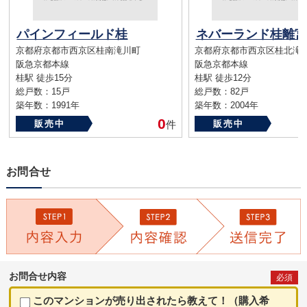
パインフィールド桂
ネバーランド桂離宮
京都府京都市西京区桂南滝川町
京都府京都市西京区桂北滝
阪急京都本線
阪急京都本線
桂駅 徒歩15分
桂駅 徒歩12分
総戸数：15戸
総戸数：82戸
築年数：1991年
築年数：2004年
0
販売中
件
販売中
お問合せ
お問合せ内容
必須
このマンションが売り出されたら教えて！（購入希