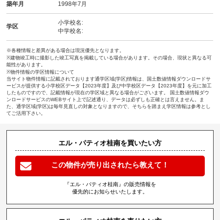
築年月
1998年7月
小学校名:
学区
中学校名:
※各種情報と差異がある場合は現況優先となります。
※建物竣工時に撮影した竣工写真を掲載している場合があります。その場合、現状と異なる可
能性があります。
※物件情報の学区情報について
当サイト物件情報に記載されております通学区域(学区)情報は、国土数値情報ダウンロードサ
ービスが提供する小学校区データ【2023年度】及び中学校区データ【2023年度】を元に加工
したものですので、記載情報が現在の学区域と異なる場合がございます。 国土数値情報ダウ
ンロードサービスのWEBサイト上で記述通り、データは必ずしも正確とは言えません。ま
た、通学区域(学区)は毎年見直しの対象となりますので、そちらを踏まえ学区情報は参考とし
てご活用下さい。
エル・パティオ桂南を買いたい方
この物件が売り出されたら教えて！
『エル・パティオ桂南』の販売情報を
優先的にお知らせいたします。