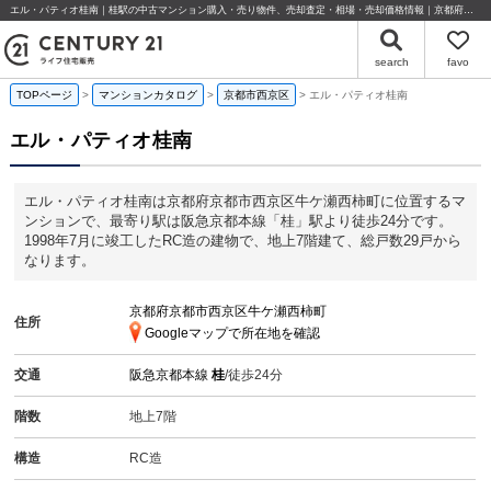
エル・パティオ桂南｜桂駅の中古マンション購入・売り物件、売却査定・相場・売却価格情報｜京都府京都市西京区牛ケ瀬西柿町のマンション情報｜センチュリー21ライフ住宅販売
search
favo
TOPページ
マンションカタログ
京都市西京区
エル・パティオ桂南
エル・パティオ桂南
エル・パティオ桂南は京都府京都市西京区牛ケ瀬西柿町に位置するマ
ンションで、最寄り駅は阪急京都本線「桂」駅より徒歩24分です。
1998年7月に竣工したRC造の建物で、地上7階建て、総戸数29戸から
なります。
京都府京都市西京区牛ケ瀬西柿町
住所
Googleマップで所在地を確認
交通
阪急京都本線
桂
/徒歩24分
階数
地上7階
構造
RC造