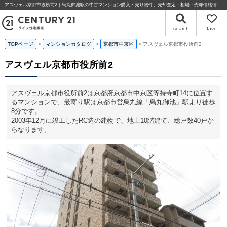
アスヴェル京都市役所前2｜烏丸御池駅の中古マンション購入・売り物件、売却査定・相場・売却価格情報｜京都府京都市中京区等持寺町のマンション情報｜センチュリー21ライフ住宅販売
search
favo
TOPページ
マンションカタログ
京都市中京区
アスヴェル京都市役所前2
アスヴェル京都市役所前2
アスヴェル京都市役所前2は京都府京都市中京区等持寺町14に位置す
るマンションで、最寄り駅は京都市営烏丸線「烏丸御池」駅より徒歩
8分です。
2003年12月に竣工したRC造の建物で、地上10階建て、総戸数40戸か
らなります。