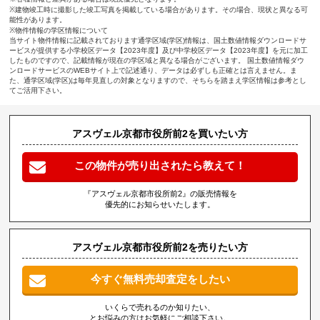
※建物竣工時に撮影した竣工写真を掲載している場合があります。その場合、現状と異なる可
能性があります。
※物件情報の学区情報について
当サイト物件情報に記載されております通学区域(学区)情報は、国土数値情報ダウンロードサ
ービスが提供する小学校区データ【2023年度】及び中学校区データ【2023年度】を元に加工
したものですので、記載情報が現在の学区域と異なる場合がございます。 国土数値情報ダウ
ンロードサービスのWEBサイト上で記述通り、データは必ずしも正確とは言えません。ま
た、通学区域(学区)は毎年見直しの対象となりますので、そちらを踏まえ学区情報は参考とし
てご活用下さい。
アスヴェル京都市役所前2を買いたい方
この物件が売り出されたら教えて！
『アスヴェル京都市役所前2』の販売情報を
優先的にお知らせいたします。
アスヴェル京都市役所前2を売りたい方
今すぐ無料売却査定をしたい
いくらで売れるのか知りたい、
とお悩みの方はお気軽にご相談下さい。