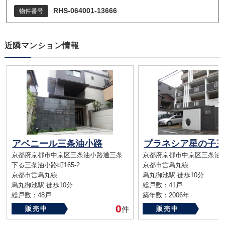
RHS-064001-13666
物件番号
近隣マンション情報
アベニール三条油小路
京都府京都市中京区三条油小路通三条
京都府京都市中京区三条油小
下る三条油小路町165-2
京都市営烏丸線
京都市営烏丸線
烏丸御池駅 徒歩10分
烏丸御池駅 徒歩10分
総戸数：41戸
総戸数：48戸
築年数：2006年
築年数：2013年
0
販売中
件
販売中