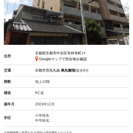
京都府京都市中京区等持寺町
14
住所
Googleマップで所在地を確認
交通
京都市営烏丸線
烏丸御池
/徒歩8分
階数
地上10階
構造
RC造
築年月
2003年12月
小学校名:
学区
中学校名:
※各種情報と差異がある場合は現況優先となります。