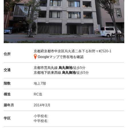
京都府京都市中京区
烏丸通二条下る秋野々町520-1
住所
Googleマップで所在地を確認
京都市営烏丸線
烏丸御池
/徒歩5分
交通
京都地下鉄東西線
烏丸御池
/徒歩5分
階数
地上7階
構造
RC造
築年月
2014年3月
小学校名:
学区
中学校名: