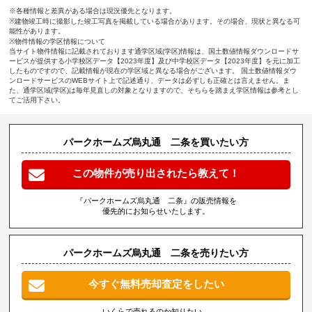
※各種情報と差異がある場合は現況優先となります。
※建物竣工時に撮影した竣工写真を掲載している場合があります。その場合、現状と異なる可
能性があります。
※物件情報の学区情報について
当サイト物件情報に記載されております通学区域(学区)情報は、国土数値情報ダウンロードサ
ービスが提供する小学校区データ【2023年度】及び中学校区データ【2023年度】を元に加工
したものですので、記載情報が現在の学区域と異なる場合がございます。 国土数値情報ダウ
ンロードサービスのWEBサイト上で記述通り、データは必ずしも正確とは言えません。ま
た、通学区域(学区)は毎年見直しの対象となりますので、そちらを踏まえ学区情報は参考とし
てご活用下さい。
パークホームズ烏丸通 二条を買いたい方
この物件が売り出されたら教えて！
『パークホームズ烏丸通 二条』の販売情報を
優先的にお知らせいたします。
パークホームズ烏丸通 二条を売りたい方
今すぐ無料売却査定をしたい
いくらで売れるのか知りたい、