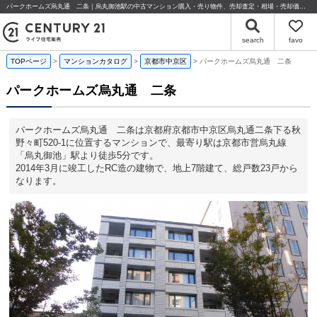
パークホームズ烏丸通 二条｜烏丸御池駅の中古マンション購入・売り物件、売却査定・相場・売却価格情報｜京都府京都市中京区烏丸通二条下る秋野々町520-1のマンション情報｜センチュリー21ライフ住宅販売
search
favo
TOPページ
マンションカタログ
京都市中京区
パークホームズ烏丸通 二条
パークホームズ烏丸通 二条
パークホームズ烏丸通 二条は京都府京都市中京区烏丸通二条下る秋
野々町520-1に位置するマンションで、最寄り駅は京都市営烏丸線
「烏丸御池」駅より徒歩5分です。
2014年3月に竣工したRC造の建物で、地上7階建て、総戸数23戸から
なります。