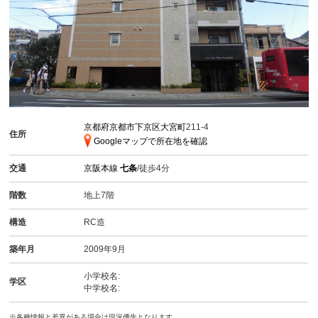
京都府京都市下京区大宮町
211-4
住所
Googleマップで所在地を確認
交通
京阪本線
七条
/徒歩4分
階数
地上7階
構造
RC造
築年月
2009年9月
小学校名:
学区
中学校名:
※各種情報と差異がある場合は現況優先となります。