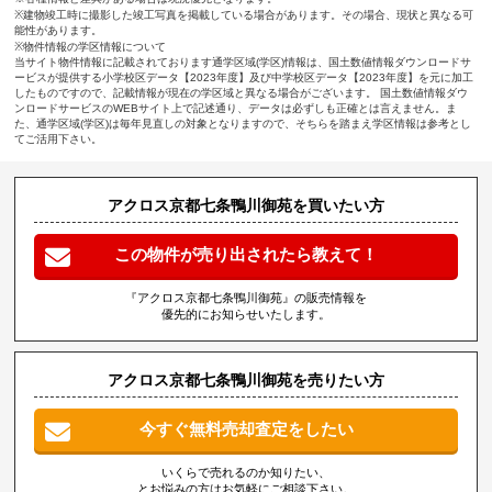
※建物竣工時に撮影した竣工写真を掲載している場合があります。その場合、現状と異なる可
能性があります。
※物件情報の学区情報について
当サイト物件情報に記載されております通学区域(学区)情報は、国土数値情報ダウンロードサ
ービスが提供する小学校区データ【2023年度】及び中学校区データ【2023年度】を元に加工
したものですので、記載情報が現在の学区域と異なる場合がございます。 国土数値情報ダウ
ンロードサービスのWEBサイト上で記述通り、データは必ずしも正確とは言えません。ま
た、通学区域(学区)は毎年見直しの対象となりますので、そちらを踏まえ学区情報は参考とし
てご活用下さい。
アクロス京都七条鴨川御苑を買いたい方
この物件が売り出されたら教えて！
『アクロス京都七条鴨川御苑』の販売情報を
優先的にお知らせいたします。
アクロス京都七条鴨川御苑を売りたい方
今すぐ無料売却査定をしたい
いくらで売れるのか知りたい、
とお悩みの方はお気軽にご相談下さい。