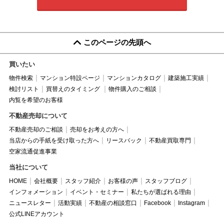
このページの先頭へ
買いたい
物件検索
マンション特設ページ
マンションカタログ
建築施工実績
検討リスト
買替えのタイミング
物件購入のご相談
内覧を希望のお客様
不動産売却について
不動産売却のご相談
売却をお考えの方へ
当店からの手紙を受け取った方へ
リースバック
不動産買取専門
空家流通促進事業
当社について
HOME
会社概要
スタッフ紹介
お客様の声
スタッフブログ
インフォメーション
イベント・セミナー
私たちが選ばれる理由
ニュースレター
活動実績
不動産の相談窓口
Facebook
Instagram
公式LINEアカウント