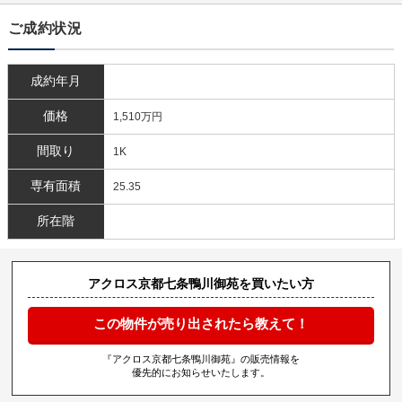
ご成約状況
成約年月
価格
1,510万円
間取り
1K
専有面積
25.35
所在階
アクロス京都七条鴨川御苑を買いたい方
この物件が売り出されたら教えて！
『アクロス京都七条鴨川御苑』の販売情報を
優先的にお知らせいたします。