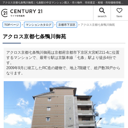
アクロス京都七条鴨川御苑｜七条駅の中古マンション購入・売り物件、売却査定・相場・売却価格情報｜京都府京都市下京区大宮町211-4のマンション情報｜センチュリー21ライフ住宅販売
search
favo
TOPページ
マンションカタログ
京都市下京区
アクロス京都七条鴨川御苑
アクロス京都七条鴨川御苑
アクロス京都七条鴨川御苑は京都府京都市下京区大宮町211-4に位置
するマンションで、最寄り駅は京阪本線「七条」駅より徒歩4分で
す。
2009年9月に竣工したRC造の建物で、地上7階建て、総戸数39戸から
なります。