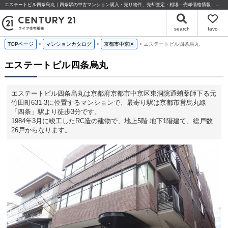
エステートビル四条烏丸｜四条駅の中古マンション購入・売り物件、売却査定・相場・売却価格情報｜京都府京都市中京区東洞院通蛸薬師下る元竹田町631-3のマンション情報｜センチュリー21ライフ住宅販売
search
favo
TOPページ
マンションカタログ
京都市中京区
エステートビル四条烏丸
エステートビル四条烏丸
エステートビル四条烏丸は京都府京都市中京区東洞院通蛸薬師下る元
竹田町631-3に位置するマンションで、最寄り駅は京都市営烏丸線
「四条」駅より徒歩3分です。
1984年3月に竣工したRC造の建物で、地上5階 地下1階建て、総戸数
26戸からなります。