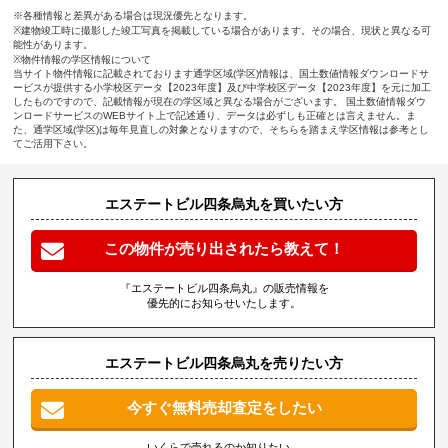
※各種情報と差異がある場合は現況優先となります。
※建物竣工時に撮影した竣工写真を掲載している場合があります。その場合、現状と異なる可
能性があります。
※物件情報の学区情報について
当サイト物件情報に記載されております通学区域(学区)情報は、国土数値情報ダウンロードサ
ービスが提供する小学校区データ【2023年度】及び中学校区データ【2023年度】を元に加工
したものですので、記載情報が現在の学区域と異なる場合がございます。 国土数値情報ダウ
ンロードサービスのWEBサイト上で記述通り、データは必ずしも正確とは言えません。ま
た、通学区域(学区)は毎年見直しの対象となりますので、そちらを踏まえ学区情報は参考とし
てご活用下さい。
エステートビル四条烏丸を買いたい方
この物件が売り出されたら教えて！
『エステートビル四条烏丸』の販売情報を
優先的にお知らせいたします。
エステートビル四条烏丸を売りたい方
今すぐ無料売却査定をしたい
いくらで売れるのか知りたい、