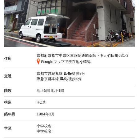
京都府京都市中京区東洞院通蛸薬師下る元竹田町
631-3
住所
Googleマップで所在地を確認
京都市営烏丸線
四条
/徒歩3分
交通
阪急京都本線
烏丸
/徒歩4分
階数
地上5階 地下1階
構造
RC造
築年月
1984年3月
小学校名:
学区
中学校名: