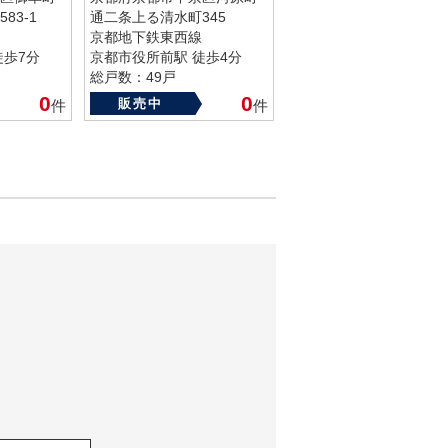
83-1
通二条上る清水町345
京都地下鉄東西線
徒歩7分
京都市役所前駅 徒歩4分
総戸数：49戸
築年数：2005年
0
0
販売中
件
件