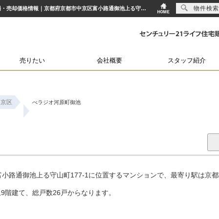
物件検索
べラジオ河原町御池｜京都市役所前駅の中古マンション購入・売り物件、売却査定・相場・売却価格情報｜京都府京都市中京区富小路通御池上る守山町177-1のマンション情報｜センチュリー21ライフ住宅販売
売りたい
会社概要
スタッフ紹介
中京区
べラジオ河原町御池
小路通御池上る守山町177-1に位置するマンションで、最寄り駅は京
上9階建て、総戸数26戸からなります。