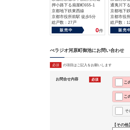
押小路下る扇屋町655-1
通夷川下る
京都地下鉄東西線
京都地下
京都市役所前駅 徒歩5分
京都市役所
総戸数：27戸
総戸数：1
築年数：2010年
築年数：19
0
販売中
販売
件
べラジオ河原町御池にお問い合わせ
必須
の項目はご記入をお願いします
お問合せ内容
必須
こ
こ
そ
【その他