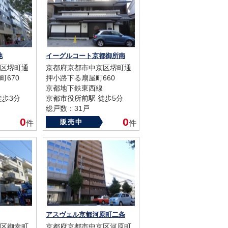
池
イーグルコート京都御所南
区堺町通
京都府京都市中京区堺町通
町670
押小路下る扇屋町660
京都地下鉄東西線
徒歩3分
京都市役所前駅 徒歩5分
総戸数：31戸
築年数：2017年
0
0
販売中
件
件
アスヴェル京都河原町二条
区御幸町
京都府京都市中京区河原町