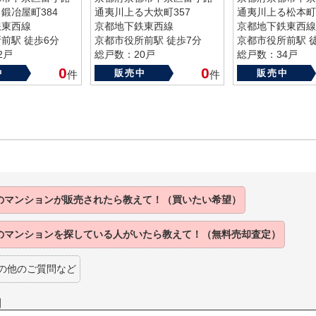
鍛冶屋町384
通夷川上る大炊町357
通夷川上る松本町5
鉄東西線
京都地下鉄東西線
京都地下鉄東西線
前駅 徒歩6分
京都市役所前駅 徒歩7分
京都市役所前駅 
2戸
総戸数：20戸
総戸数：34戸
92年
築年数：2014年
築年数：1988年
0
0
中
販売中
販売中
件
件
のマンションが販売されたら教えて！（買いたい希望）
のマンションを探している人がいたら教えて！（無料売却査定）
の他のご質問など
】