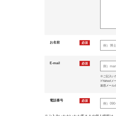
お名前
必須
E-mail
必須
※ご記入い
※Yaho
迷惑メール
電話番号
必須