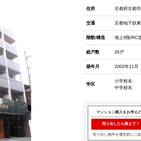
住所
京都府京都市
交通
京都地下鉄
階数/構造
地上9階/RC
総戸数
26戸
築年月
2002年11月
小学校名:
学区
中学校名:
マンション購入をお考え
売り出したら教えて！
売り出し物件を優先的にご