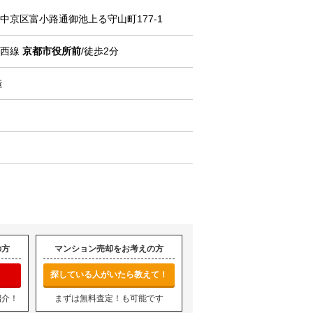
中京区
富小路通御池上る守山町177-1
東西線
京都市役所前
/徒歩2分
造
の方
マンション売却をお考えの方
探している人がいたら教えて！
紹介！
まずは無料査定！も可能です