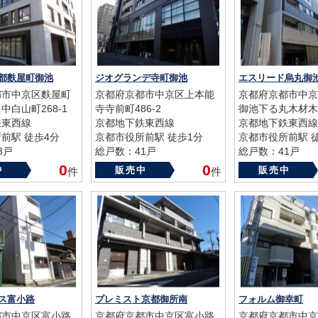
都麩屋町御池
ジオグランデ寺町御池
エスリード烏丸御
都市中京区麩屋町
京都府京都市中京区上本能
京都府京都市中京
中白山町268-1
寺寺前町486-2
御池下る丸木材木
鉄東西線
京都地下鉄東西線
京都地下鉄東西線
前駅 徒歩4分
京都市役所前駅 徒歩1分
京都市役所前駅 
3戸
総戸数：41戸
総戸数：41戸
16年
築年数：2013年
築年数：2013年
0
0
中
販売中
販売中
件
件
ス富小路
プレミスト京都御所南
フォルム御幸町
都市中京区富小路
京都府京都市中京区富小路
京都府京都市中京