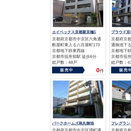
エイペックス京都新京極1
プラウド京
京都府京都市中京区六角通
京都府京
麩屋町東入る八百屋町170
通御池下る
京都地下鉄東西線
京都地下
京都市役所前駅 徒歩6分
京都市役所
総戸数：48戸
総戸数：4
築年数：2002年
築年数：20
0
販売中
販売
件
パークホームズ烏丸御池
フレグラン
京都府京都市中京区堺町通
京都府京