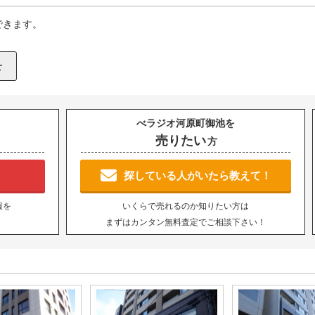
できます。
べラジオ河原町御池を
売りたい
方
！
探している人がいたら教えて！
報を
いくらで売れるのか知りたい方は
まずはカンタン無料査定でご相談下さい！