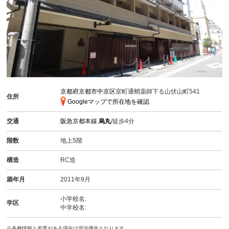
京都府京都市中京区
室町通蛸薬師下る山伏山町541
住所
Googleマップで所在地を確認
交通
阪急京都本線
烏丸
/徒歩4分
階数
地上5階
構造
RC造
築年月
2011年9月
小学校名:
学区
中学校名:
※各種情報と差異がある場合は現況優先となります。