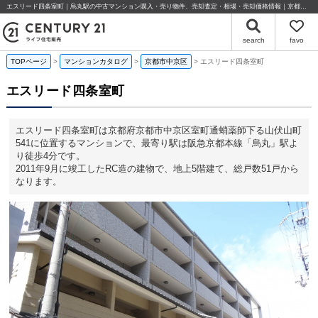
エスリード四条室町｜烏丸駅の中古マンション購入・売り物件、売却査定・相場・売却価格情報｜京都府京都市中京区室町通蛸薬師下る山伏山町541のマンション情報｜センチュリー21ライフ住宅販売
search
favo
TOPページ
マンションカタログ
京都市中京区
エスリード四条室町
エスリード四条室町
エスリード四条室町は京都府京都市中京区室町通蛸薬師下る山伏山町
541に位置するマンションで、最寄り駅は阪急京都本線「烏丸」駅よ
り徒歩4分です。
2011年9月に竣工したRC造の建物で、地上5階建て、総戸数51戸から
なります。