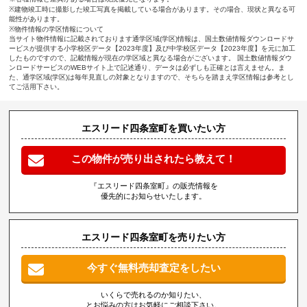
※建物竣工時に撮影した竣工写真を掲載している場合があります。その場合、現状と異なる可
能性があります。
※物件情報の学区情報について
当サイト物件情報に記載されております通学区域(学区)情報は、国土数値情報ダウンロードサ
ービスが提供する小学校区データ【2023年度】及び中学校区データ【2023年度】を元に加工
したものですので、記載情報が現在の学区域と異なる場合がございます。 国土数値情報ダウ
ンロードサービスのWEBサイト上で記述通り、データは必ずしも正確とは言えません。ま
た、通学区域(学区)は毎年見直しの対象となりますので、そちらを踏まえ学区情報は参考とし
てご活用下さい。
エスリード四条室町を買いたい方
この物件が売り出されたら教えて！
『エスリード四条室町』の販売情報を
優先的にお知らせいたします。
エスリード四条室町を売りたい方
今すぐ無料売却査定をしたい
いくらで売れるのか知りたい、
とお悩みの方はお気軽にご相談下さい。