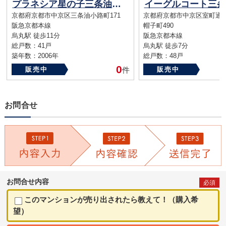
プラネシア星の子三条油小路
イーグルコート三条
京都府京都市中京区三条油小路町171
京都府京都市中京区室町通
阪急京都本線
帽子町490
烏丸駅 徒歩11分
阪急京都本線
総戸数：41戸
烏丸駅 徒歩7分
築年数：2006年
総戸数：48戸
築年数：2012年
0
販売中
件
販売中
お問合せ
お問合せ内容
必須
このマンションが売り出されたら教えて！（購入希
望）