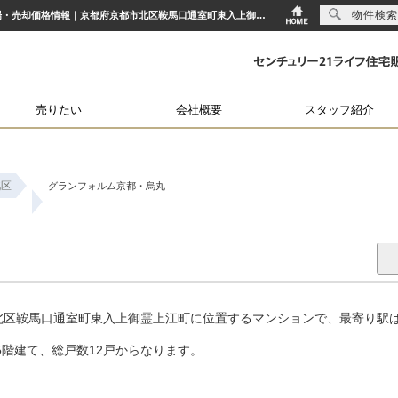
物件検索
グランフォルム京都・烏丸｜鞍馬口駅の中古マンション購入・売り物件、売却査定・相場・売却価格情報｜京都府京都市北区鞍馬口通室町東入上御霊上江町のマンション情報｜センチュリー21ライフ住宅販売
売りたい
会社概要
スタッフ紹介
北区
グランフォルム京都・烏丸
北区鞍馬口通室町東入上御霊上江町に位置するマンションで、最寄り駅は
上5階建て、総戸数12戸からなります。