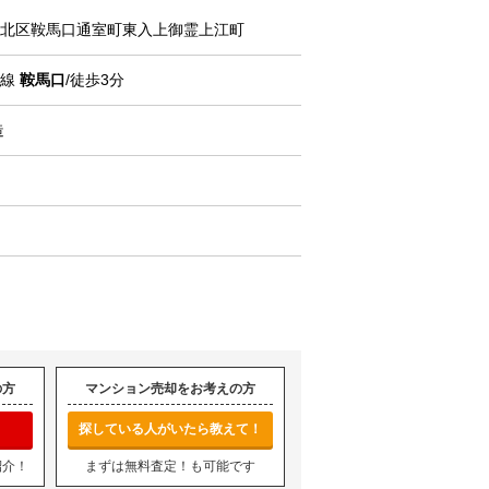
北区
鞍馬口通室町東入上御霊上江町
丸線
鞍馬口
/徒歩3分
造
の方
マンション売却をお考えの方
探している人がいたら教えて！
紹介！
まずは無料査定！も可能です