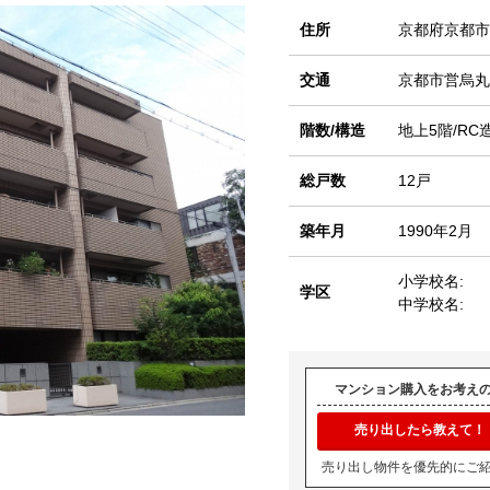
住所
京都府京都市
交通
京都市営烏
階数/構造
地上5階/RC
総戸数
12戸
築年月
1990年2月
小学校名:
学区
中学校名:
マンション購入をお考え
売り出したら教えて！
売り出し物件を優先的にご