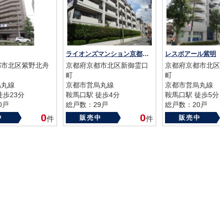
ライオンズマンション京都鞍馬口
レスポアール紫明
都市北区紫野北舟
京都府京都市北区新御霊口
京都府京都市北区
町
町
烏丸線
京都市営烏丸線
京都市営烏丸線
徒歩23分
鞍馬口駅 徒歩4分
鞍馬口駅 徒歩5分
0戸
総戸数：29戸
総戸数：20戸
96年
築年数：1989年
築年数：1986年
0
0
中
販売中
販売中
件
件