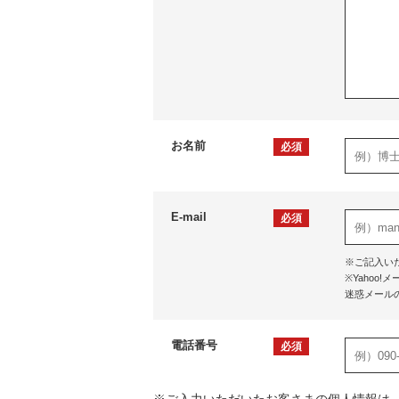
お名前
必須
E-mail
必須
※ご記入い
※Yaho
迷惑メール
電話番号
必須