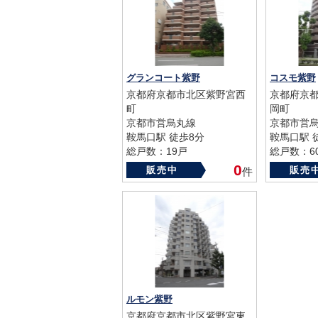
グランコート紫野
コスモ紫野
京都府京都市北区紫野宮西
京都府京
町
岡町
京都市営烏丸線
京都市営
鞍馬口駅 徒歩8分
鞍馬口駅 
総戸数：19戸
総戸数：6
築年数：2000年
築年数：19
0
販売中
販売
件
ルモン紫野
京都府京都市北区紫野宮東