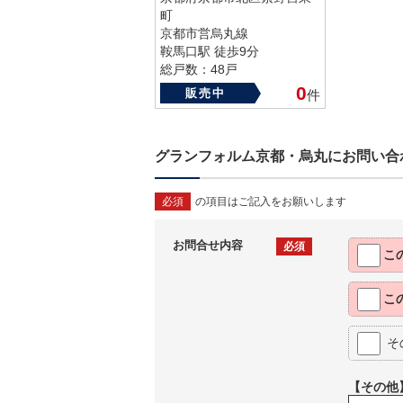
町
京都市営烏丸線
鞍馬口駅 徒歩9分
総戸数：48戸
築年数：1982年
0
販売中
件
グランフォルム京都・烏丸にお問い合
必須
の項目はご記入をお願いします
お問合せ内容
必須
こ
こ
そ
【その他