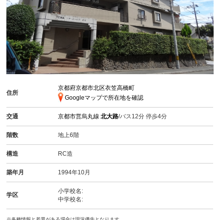
京都府京都市北区衣笠高橋町
住所
Googleマップで所在地を確認
交通
京都市営烏丸線
北大路
/バス12分 停歩4分
階数
地上6階
構造
RC造
築年月
1994年10月
小学校名:
学区
中学校名:
※各種情報と差異がある場合は現況優先となります。