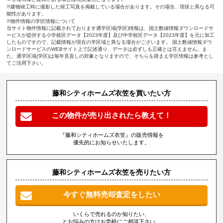
※建物竣工時に撮影した竣工写真を掲載している場合があります。その場合、現状と異なる可
能性があります。
※物件情報の学区情報について
当サイト物件情報に記載されております通学区域(学区)情報は、国土数値情報ダウンロードサ
ービスが提供する小学校区データ【2023年度】及び中学校区データ【2023年度】を元に加工
したものですので、記載情報が現在の学区域と異なる場合がございます。 国土数値情報ダウ
ンロードサービスのWEBサイト上で記述通り、データは必ずしも正確とは言えません。ま
た、通学区域(学区)は毎年見直しの対象となりますので、そちらを踏まえ学区情報は参考とし
てご活用下さい。
藤和シティホームズ衣笠を買いたい方
この物件が売り出されたら教えて！
『藤和シティホームズ衣笠』の販売情報を
優先的にお知らせいたします。
藤和シティホームズ衣笠を売りたい方
今すぐ無料売却査定をしたい
いくらで売れるのか知りたい、
とお悩みの方はお気軽にご相談下さい。