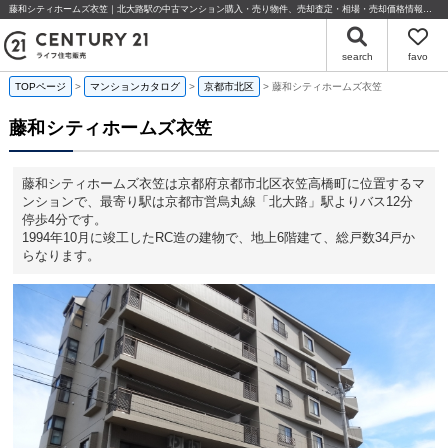
藤和シティホームズ衣笠｜北大路駅の中古マンション購入・売り物件、売却査定・相場・売却価格情報｜京都府京都市北区衣笠高橋町のマンション情報｜センチュリー21ライフ住宅販売
search
favo
TOPページ
マンションカタログ
京都市北区
藤和シティホームズ衣笠
藤和シティホームズ衣笠
藤和シティホームズ衣笠は京都府京都市北区衣笠高橋町に位置するマ
ンションで、最寄り駅は京都市営烏丸線「北大路」駅よりバス12分
停歩4分です。
1994年10月に竣工したRC造の建物で、地上6階建て、総戸数34戸か
らなります。