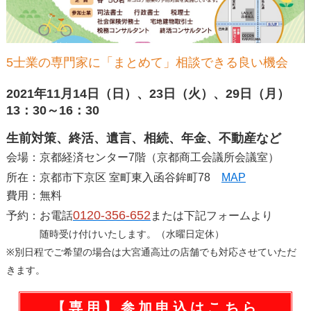
5士業の専門家に「まとめて」相談できる良い機会
2021年11月14日（日）、23日（火）、29日（月）
13：30～16：30
生前対策、終活、遺言、相続、年金、不動産など
会場：京都経済センター7階（京都商工会議所会議室）
所在：京都市下京区 室町東入函谷鉾町78
MAP
費用：無料
0120-356-652
予約：お電話
または下記フォームより
随時受け付けいたします。（水曜日定休）
※別日程でご希望の場合は大宮通高辻の店舗でも対応させていただ
きます。
【専用】参加申込はこちら