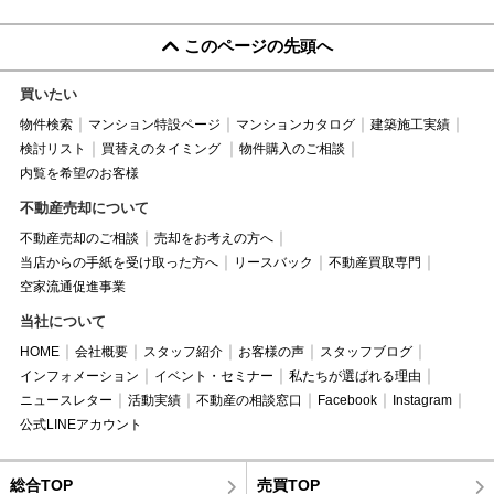
このページの先頭へ
買いたい
物件検索
マンション特設ページ
マンションカタログ
建築施工実績
検討リスト
買替えのタイミング
物件購入のご相談
内覧を希望のお客様
不動産売却について
不動産売却のご相談
売却をお考えの方へ
当店からの手紙を受け取った方へ
リースバック
不動産買取専門
空家流通促進事業
当社について
HOME
会社概要
スタッフ紹介
お客様の声
スタッフブログ
インフォメーション
イベント・セミナー
私たちが選ばれる理由
ニュースレター
活動実績
不動産の相談窓口
Facebook
Instagram
公式LINEアカウント
総合TOP
売買TOP