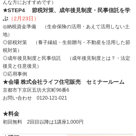
んな方におすすめです）
★STEP4
節税対策、成年後見制度・民事信託を学
ぶ
（2月23日）
◎納税資金準備 （生命保険の活用・あえて活用しない土
地）
◎節税対策 （養子縁組・生前贈与・不動産を活用した節
税対策）
◎成年後見制度と民事信託 （成年後見制度とは？・法定
後見と任意後見）
◎応用事例
★会場 株式会社ライフ住宅販売 セミナールーム
京都市下京区五坊大宮町96番6
お問い合わせ 0120-121-021
★料金
初回無料 2回目以降は1講座1,000円