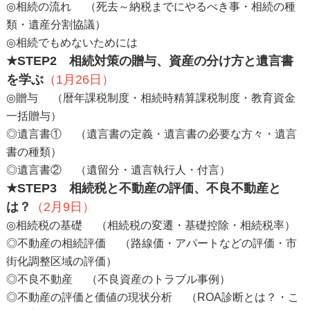
◎相続の流れ （死去～納税までにやるべき事・相続の種
類・遺産分割協議）
◎相続でもめないためには
★STEP2
相続対策の贈与、資産の分け方と遺言書
を学ぶ
（1月26日）
◎贈与 （暦年課税制度・相続時精算課税制度・教育資金
一括贈与）
◎遺言書① （遺言書の定義・遺言書の必要な方々・遺言
書の種類）
◎遺言書② （遺留分・遺言執行人・付言）
★STEP3
相続税と不動産の評価、不良不動産と
は？
（2月9日）
◎相続税の基礎 （相続税の変遷・基礎控除・相続税率）
◎不動産の相続評価 （路線価・アパートなどの評価・市
街化調整区域の評価）
◎不良不動産 （不良資産のトラブル事例）
◎不動産の評価と価値の現状分析 （ROA診断とは？・こ