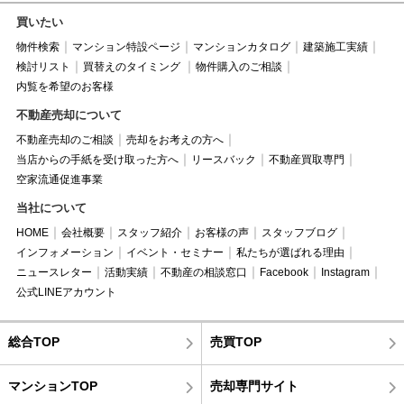
買いたい
物件検索
マンション特設ページ
マンションカタログ
建築施工実績
検討リスト
買替えのタイミング
物件購入のご相談
内覧を希望のお客様
不動産売却について
不動産売却のご相談
売却をお考えの方へ
当店からの手紙を受け取った方へ
リースバック
不動産買取専門
空家流通促進事業
当社について
HOME
会社概要
スタッフ紹介
お客様の声
スタッフブログ
インフォメーション
イベント・セミナー
私たちが選ばれる理由
ニュースレター
活動実績
不動産の相談窓口
Facebook
Instagram
公式LINEアカウント
総合TOP
売買TOP
マンションTOP
売却専門サイト