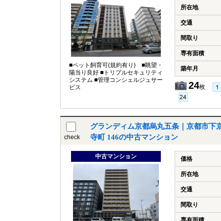
所在地
交通
間取り
専有面積
■ペット飼育可(規約有り) ■眺望・
築年月
陽当り良好 ■トリプルセキュリティ
システム ■管理コンシェルジュサー
24
枚
ビス
グランディム京都烏丸五条｜京都市下
寺町 146の中古マンション
check
中古マンション
価格
所在地
交通
間取り
専有面積