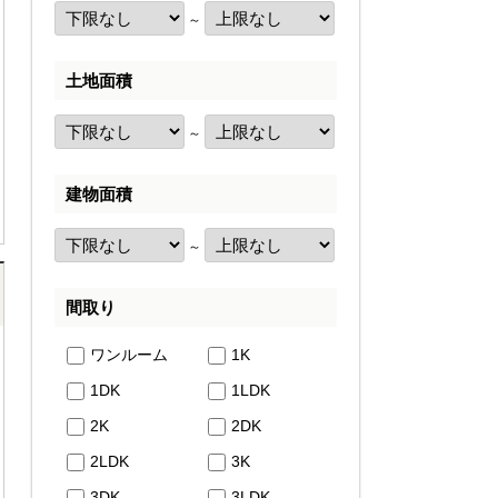
～
土地面積
～
建物面積
～
間取り
ワンルーム
1K
1DK
1LDK
2K
2DK
2LDK
3K
3DK
3LDK