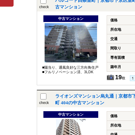
パルコート四条室町｜京都市下京区室
古マンション
check
中古マンション
価格
所在地
交通
間取り
専有面積
築年月
■陽当り、通風良好な三方向角住戸
■フルリノベーション済、3LDK
19
枚
ライオンズマンション烏丸通｜京都市
町 404の中古マンション
check
中古マンション
価格
所在地
交通