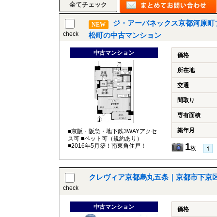
ジ・アーバネックス京都河原町
NEW
check
松町の中古マンション
中古マンション
価格
所在地
交通
間取り
専有面積
築年月
■京阪・阪急・地下鉄3WAYアクセ
ス可 ■ペット可（規約あり）
1
■2016年5月築！南東角住戸！
枚
クレヴィア京都烏丸五条｜京都市下京
check
中古マンション
価格