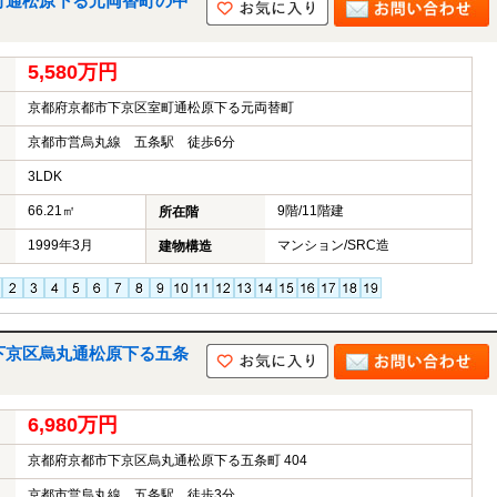
町通松原下る元両替町の中
5,580万円
京都府京都市下京区室町通松原下る元両替町
京都市営烏丸線 五条駅 徒歩6分
3LDK
66.21㎡
9階/11階建
所在階
1999年3月
マンション/SRC造
建物構造
下京区烏丸通松原下る五条
6,980万円
京都府京都市下京区烏丸通松原下る五条町 404
京都市営烏丸線 五条駅 徒歩3分