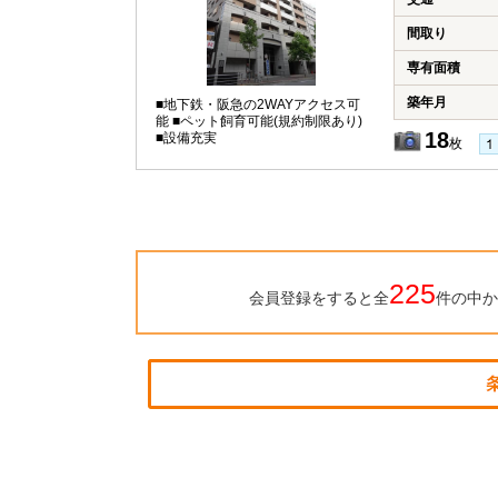
間取り
専有面積
築年月
■地下鉄・阪急の2WAYアクセス可
能 ■ペット飼育可能(規約制限あり)
18
■設備充実
枚
225
会員登録をすると全
件の中か