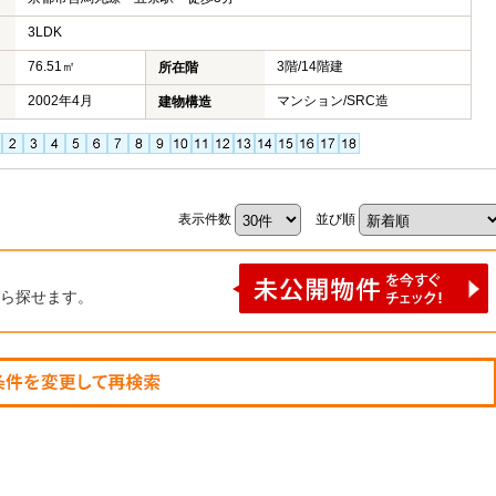
3LDK
76.51㎡
3階/14階建
所在階
2002年4月
マンション/SRC造
建物構造
表示件数
並び順
ら探せます。