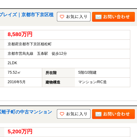
プレイズ｜京都市下京区植
8,580万円
京都府京都市下京区植松町
京都市営烏丸線 五条駅 徒歩12分
2LDK
75.52㎡
5階/10階建
所在階
2016年5月
マンション/RC造
建物構造
区蛭子町の中古マンション
5,200万円