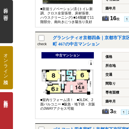
総合お問合せ
築年月
■新規リノベーション済 (トイレ新
調、クロス全室張替、床材張替、
16
ハウスクリーニング) ■14階建て11
枚
階部分、南向きにつき陽当り良好
グランシティオ京都四条｜京都市下京
町 467の中古マンション
check
オンライン相談
中古マンション
価格
所在地
交通
間取り
専有面積
無料会員登録
■室内リフォーム済！ ■3LDK、2
築年月
面バルコニー ■阪急・地下鉄・京阪
の3WAYアクセス可能
3
枚