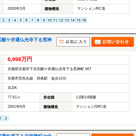
2000年3月
マンション/RC造
建物構造
区醒ケ井通仏光寺下る荒神
6,998万円
京都府京都市下京区醒ケ井通仏光寺下る荒神町 467
京都市営烏丸線 四条駅 徒歩10分
3LDK
77.61㎡
11階/14階建
所在階
2001年8月
マンション/SRC造
建物構造