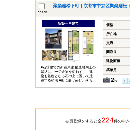
聚楽廻松下町｜京都市中京区聚楽廻松
check
新築一戸建て
価格
所在地
交通
間取り
建物面積
■石場建ての新築戸建 構造材同士の
築年月
緊結に、一切金物を使わず、「建
物も基礎となる石の上に置いて建
2
築する構法 ■街に溶け込む、落ち着
枚
いた和のデザイン
224
会員登録をすると全
件の中か