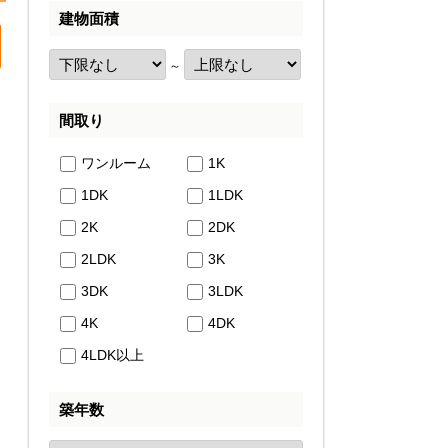
建物面積
～
間取り
ワンルーム
1K
1DK
1LDK
2K
2DK
2LDK
3K
3DK
3LDK
4K
4DK
4LDK以上
築年数