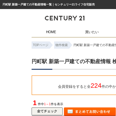
円町駅 新築一戸建ての不動産情報一覧｜センチュリー21ライフ住宅販売
HOME
買いたい
TOPページ
物件検索
円町駅 新築一戸建ての不動産
円町駅 新築一戸建ての不動産情報 
224
会員登録をすると全
件の中か
1
件中
1～1
件を表示