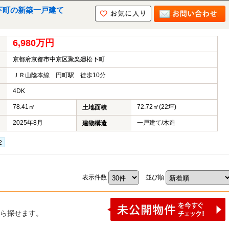
下町の新築一戸建て
6,980万円
京都府京都市中京区聚楽廻松下町
ＪＲ山陰本線 円町駅 徒歩10分
4DK
78.41㎡
72.72㎡(22坪)
土地面積
2025年8月
一戸建て/木造
建物構造
表示件数
並び順
ら探せます。