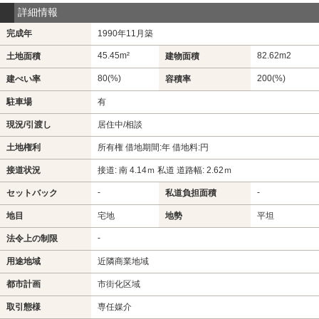
詳細情報
完成年
1990年11月築
45.45m²
82.62m
2
土地面積
建物面積
80(%)
200(%)
建ぺい率
容積率
駐車場
有
現況/引渡し
居住中/相談
土地権利
所有権 借地期間:年 借地料:円
接道状況
接道: 南 4.14ｍ 私道 道路幅: 2.62ｍ
-
-
セットバック
私道負担面積
地目
宅地
地勢
平坦
-
法令上の制限
用途地域
近隣商業地域
都市計画
市街化区域
取引態様
専任媒介