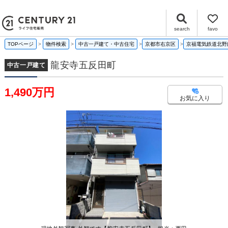
龍安寺五反田町 京都府京都市右京区龍安寺五反田町｜1,490万円の中古一戸建て｜センチュリー21ライフ住宅販売
search
favo
TOPページ
物件検索
中古一戸建て・中古住宅
京都市右京区
京福電気鉄道北野
龍安寺五反田町
中古一戸建て
1,490万円
お気に入り