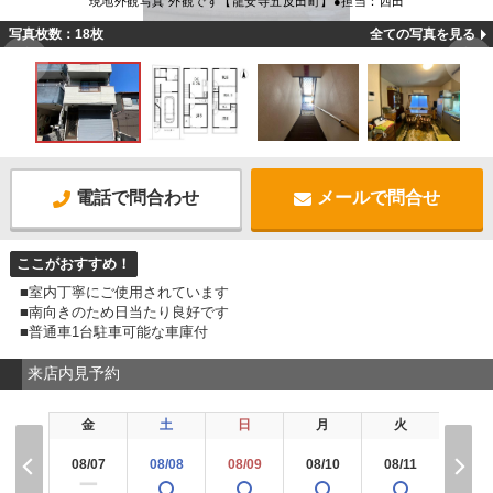
現地外観写真 外観です【龍安寺五反田町】●担当：西田
写真枚数：18枚
全ての写真を見る
電話で問合わせ
メールで問合せ
ここがおすすめ！
■室内丁寧にご使用されています
■南向きのため日当たり良好です
■普通車1台駐車可能な車庫付
来店内見予約
金
土
日
月
火
水
08/07
08/08
08/09
08/10
08/11
08/1
ー