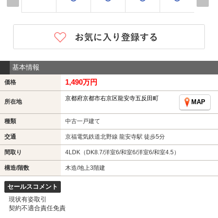
基本情報
1,490万円
価格
京都府京都市右京区龍安寺五反田町
所在地
MAP
種類
中古一戸建て
交通
京福電気鉄道北野線 龍安寺駅 徒歩5分
間取り
4LDK（DK8.7/洋室6/和室6/洋室6/和室4.5）
構造/階数
木造/地上3階建
セールスコメント
現状有姿取引
契約不適合責任免責