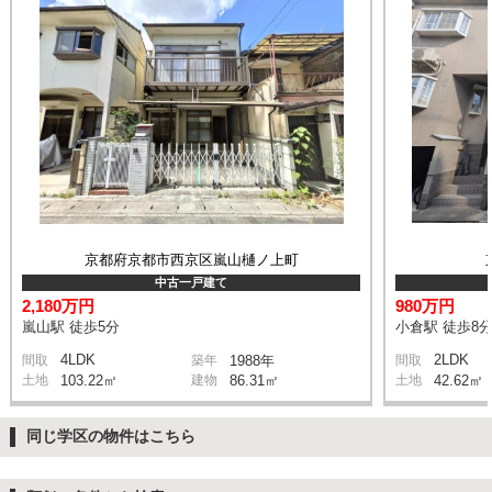
京都府京都市西京区嵐山樋ノ上町
中古一戸建て
2,180万円
980万円
嵐山駅 徒歩5分
小倉駅 徒歩8
4LDK
2LDK
間取
築年
1988年
間取
土地
103.22㎡
建物
86.31㎡
土地
42.62㎡
同じ学区の物件はこちら