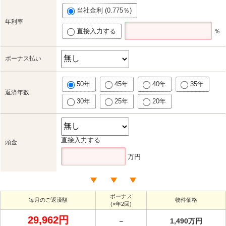
当社金利 (0.775％)
年利率
直接入力する
％
ボーナス払い
50年
45年
40年
35年
返済年数
30年
25年
20年
直接入力する
頭金
万円
ボーナス
毎月のご返済額
物件価格
(×年2回)
29,962円
－
1,490万円