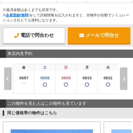
※返済金額はあくまでも目安です。
※
会員登録(無料)
をして詳細情報を記入されますと、全物件が自動でシミュレー
ションされとても便利になります。
電話で問合わせ
メールで問合せ
来店内見予約
金
土
日
月
火
水
08/07
08/08
08/09
08/10
08/11
08/1
ー
この物件を見た人はこの物件も見ています
同じ価格帯の物件はこちら