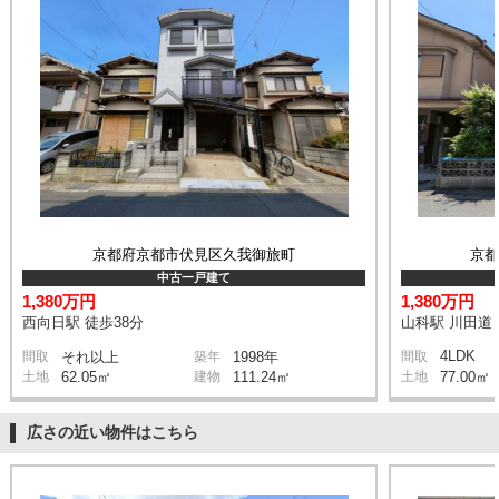
京都府京都市伏見区久我御旅町
京
中古一戸建て
1,380万円
1,380万円
西向日駅 徒歩38分
山科駅 川田道 
4LDK
間取
それ以上
築年
1998年
間取
土地
62.05㎡
建物
111.24㎡
土地
77.00㎡
広さの近い物件はこちら