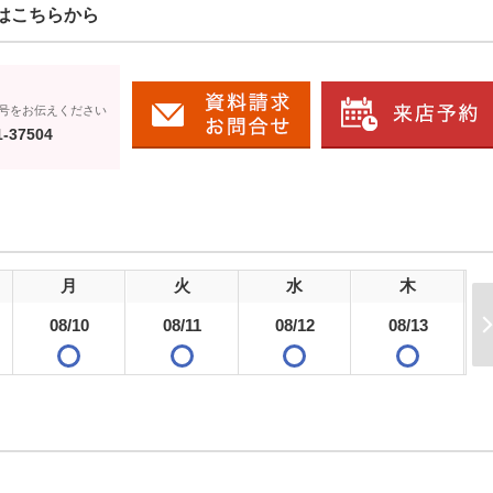
はこちらから
号をお伝えください
1-37504
月
火
水
木
08/10
08/11
08/12
08/13