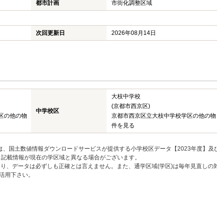
都市計画
市街化調整区域
次回更新日
2026年08月14日
大枝中学校
(京都市西京区)
中学校区
区の他の物
京都市西京区立大枝中学校学区の他の物
件を見る
は、国土数値情報ダウンロードサービスが提供する小学校区データ【2023年度】及
、記載情報が現在の学区域と異なる場合がございます。
り、データは必ずしも正確とは言えません。また、通学区域(学区)は毎年見直しの
活用下さい。