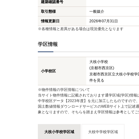
建築確認番号
取引態様
一般媒介
情報更新日
2026年07月31日
※各種情報と差異がある場合は現況優先となります
学区情報
大枝小学校
(京都市西京区)
小学校区
京都市西京区立大枝小学校学
件を見る
※物件情報の学区情報について
当サイト物件情報に記載されております通学区域(学区)情報
中学校区データ【2023年度】を元に加工したものですので
国土数値情報ダウンロードサービスのWEBサイト上で記述通
象となりますので、そちらを踏まえ学区情報は参考としてご
大枝小学校学区域
大枝中学校学区域