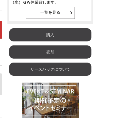
一覧を見る
購入
売却
リースバックについて
金
土
日
月
火
08/14
08/15
08/16
08/17
08/1