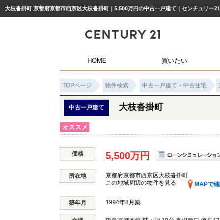
大枝沓掛町 京都府京都市西京区大枝沓掛町｜5,500万円の中古一戸建て｜センチュリー2
HOME
買いたい
TOPページ
物件検索
中古一戸建て・中古住宅
大枝沓掛町
中古一戸建て
価格
5,500万円
京都府京都市西京区大枝沓掛町
所在地
この地域周辺の物件を見る
MAPで確
1994年8月築
築年月