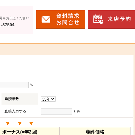
号をお伝えください
1-37504
％
返済年数
直接入力する
万円
ボーナス(×年2回)
物件価格