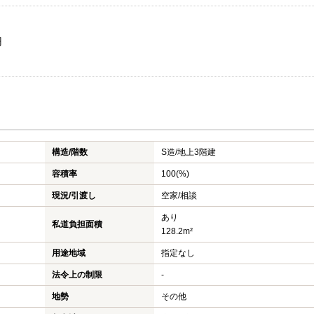
円
構造/階数
S造/
地上3階建
容積率
100(%)
現況/引渡し
空家/相談
あり
私道負担面積
128.2m²
用途地域
指定なし
法令上の制限
-
地勢
その他