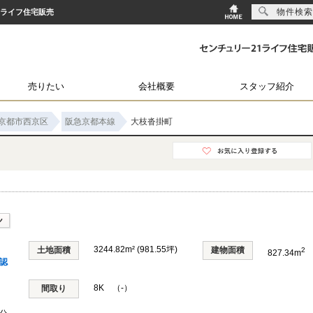
物件検索
1ライフ住宅販売
売りたい
会社概要
スタッフ紹介
京都市西京区
阪急京都本線
大枝沓掛町
3244.82m² (981.55坪)
土地面積
建物面積
2
827.34m
認
8K （-）
間取り