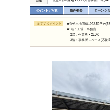
阪急京都本線
桂
バス19分 沓掛西口 停歩4
交通
ポイント / 写真
物件概要
ローンシ
■有効土地面積1922.52平米(581
■1階：工場・事務所
2階：作業所・2LDK
3階：事務所スペース(応接室