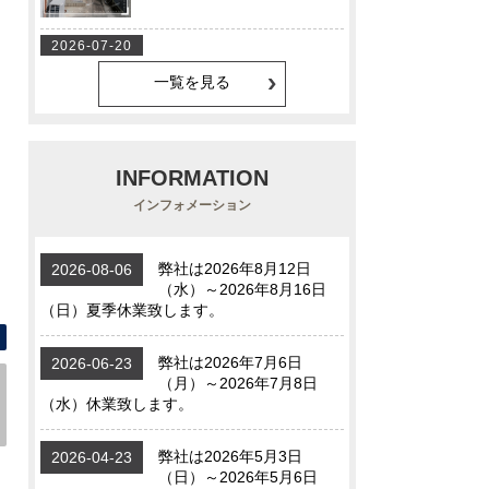
一覧を見る
INFORMATION
インフォメーション
間取り図 間取りです【大枝沓掛町