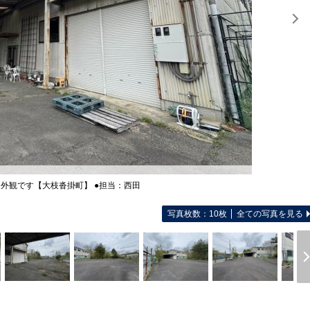
 外観です【大枝沓掛町】 ●担当：西田
写真枚数：10枚
全ての写真を見る