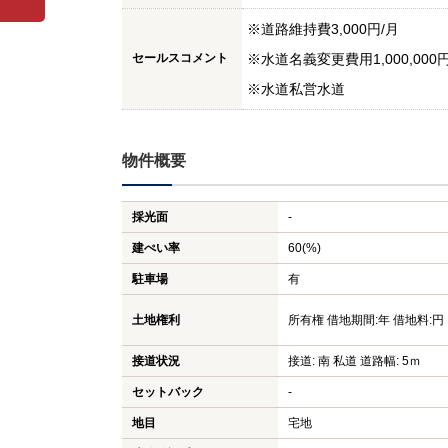
※道路維持費3,000円/月
セールスコメント
※水道名義変更費用1,000,000
※水道私営水道
物件概要
採光面
-
建ぺい率
60(%)
駐車場
有
土地権利
所有権 借地期間:年 借地料:円
接道状況
接道: 南 私道 道路幅: 5ｍ
セットバック
-
地目
宅地