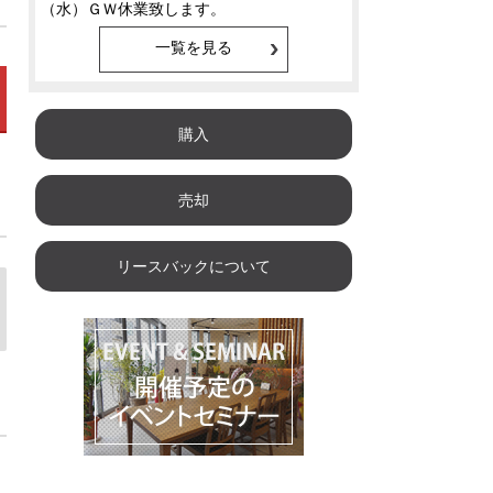
一覧を見る
購入
売却
リースバックについて
金
土
日
月
火
08/14
08/15
08/16
08/17
08/1