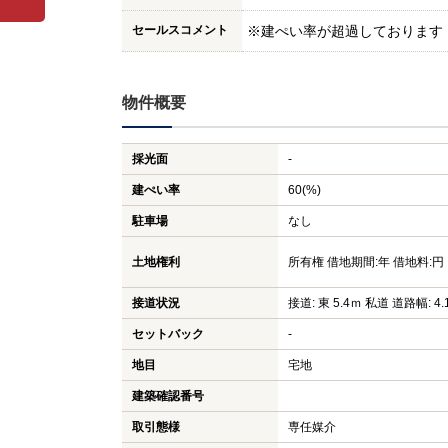
セールスコメント
※建ぺい率が超過しております
物件概要
採光面
-
建ぺい率
60(%)
駐車場
なし
土地権利
所有権 借地期間:年 借地料:円
接道状況
接道: 東 5.4ｍ 私道 道路幅: 4.
セットバック
-
地目
宅地
建築確認番号
取引態様
専任媒介