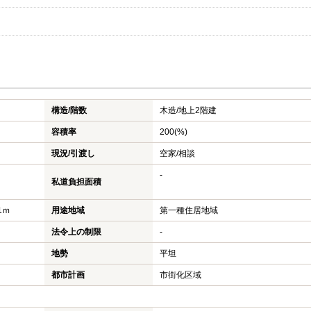
構造/階数
木造/
地上2階建
容積率
200(%)
現況/引渡し
空家/相談
-
私道負担面積
1ｍ
用途地域
第一種住居地域
法令上の制限
-
地勢
平坦
都市計画
市街化区域