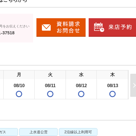
号をお伝えください
1-37518
月
火
水
木
08/10
08/11
08/12
08/13
ガス
上水道公営
2沿線以上利用可