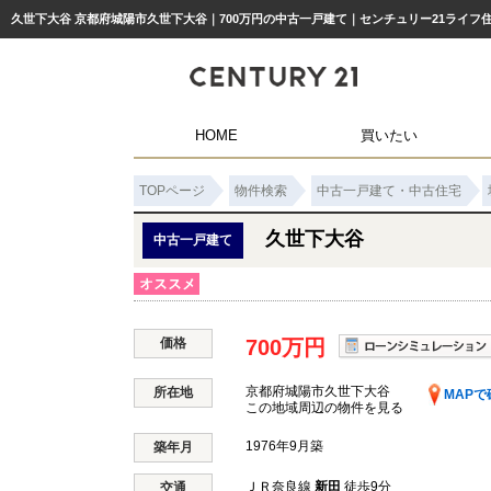
久世下大谷 京都府城陽市久世下大谷｜700万円の中古一戸建て｜センチュリー21ライフ
HOME
買いたい
TOPページ
物件検索
中古一戸建て・中古住宅
久世下大谷
中古一戸建て
価格
700万円
京都府城陽市久世下大谷
所在地
MAPで
この地域周辺の物件を見る
1976年9月築
築年月
ＪＲ奈良線
新田
徒歩9分
交通