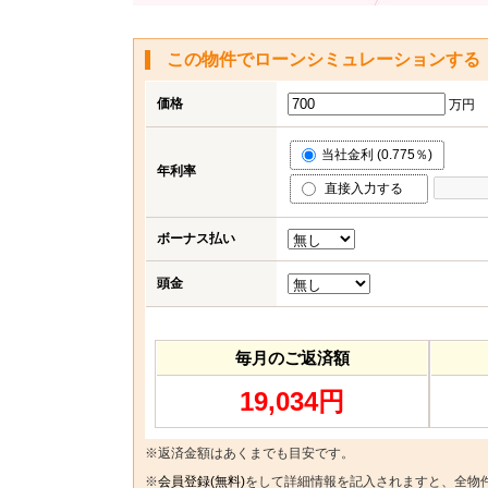
この物件でローンシミュレーションする
価格
万円
当社金利 (0.775％)
年利率
直接入力する
ボーナス払い
頭金
毎月のご返済額
19,034円
※返済金額はあくまでも目安です。
※
会員登録(無料)
をして詳細情報を記入されますと、全物