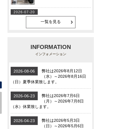
一覧を見る
INFORMATION
インフォメーション
間取り図 間取りです【久世下大谷