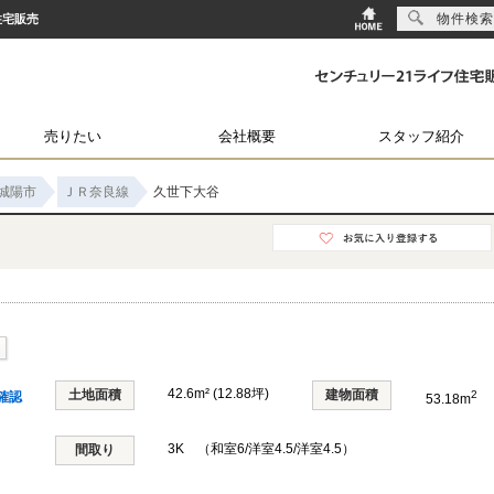
物件検索
住宅販売
売りたい
会社概要
スタッフ紹介
城陽市
ＪＲ奈良線
久世下大谷
42.6m² (12.88坪)
土地面積
建物面積
2
確認
53.18m
3K （和室6/洋室4.5/洋室4.5）
間取り