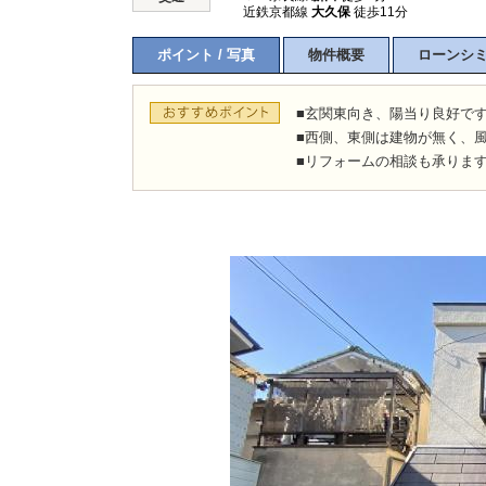
近鉄京都線
大久保
徒歩11分
ポイント / 写真
物件概要
ローンシ
■玄関東向き、陽当り良好で
■西側、東側は建物が無く、
■リフォームの相談も承りま