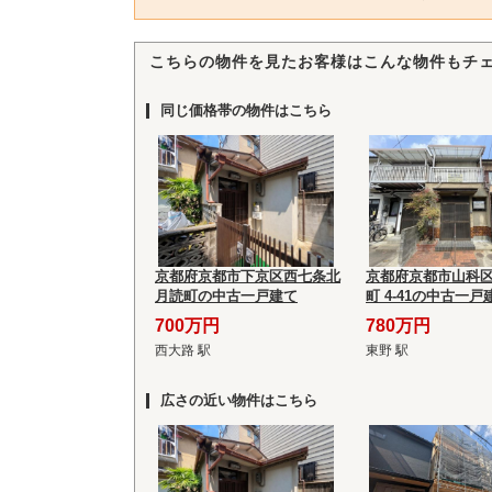
こちらの物件を見たお客様はこんな物件もチ
同じ価格帯の物件はこちら
京都府京都市下京区西七条北
京都府京都市山科
月読町の中古一戸建て
町 4-41の中古一戸
700万円
780万円
西大路 駅
東野 駅
広さの近い物件はこちら