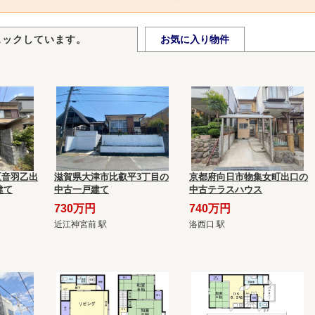
ェックしています。
お気に入り物件
区音羽乙出
滋賀県大津市比叡平3丁目の
京都府向日市物集女町出口の
建て
中古一戸建て
中古テラスハウス
730万円
740万円
近江神宮前 駅
洛西口 駅