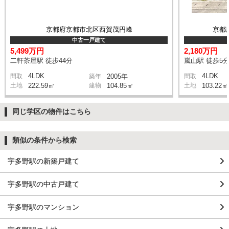
京都府京都市北区西賀茂円峰
京都
中古一戸建て
5,499万円
2,180万円
二軒茶屋駅 徒歩44分
嵐山駅 徒歩5
4LDK
4LDK
間取
築年
2005年
間取
土地
222.59㎡
建物
104.85㎡
土地
103.22㎡
同じ学区の物件はこちら
類似の条件から検索
宇多野駅の新築戸建て
宇多野駅の中古戸建て
宇多野駅のマンション