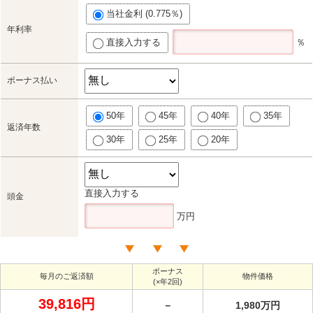
当社金利 (0.775％)
年利率
直接入力する
％
ボーナス払い
50年
45年
40年
35年
返済年数
30年
25年
20年
直接入力する
頭金
万円
ボーナス
毎月のご返済額
物件価格
(×年2回)
39,816円
－
1,980万円