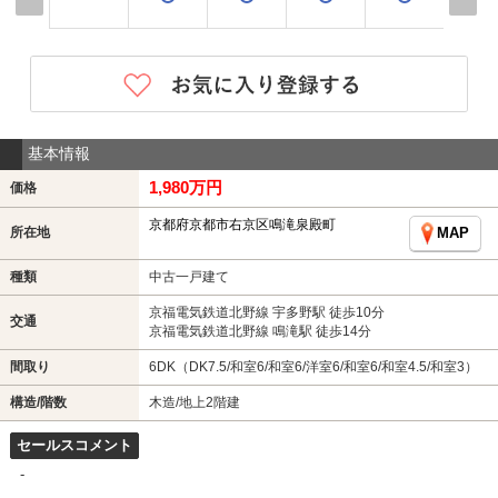
基本情報
1,980万円
価格
京都府京都市右京区鳴滝泉殿町
所在地
MAP
種類
中古一戸建て
京福電気鉄道北野線 宇多野駅 徒歩10分
交通
京福電気鉄道北野線 鳴滝駅 徒歩14分
間取り
6DK（DK7.5/和室6/和室6/洋室6/和室6/和室4.5/和室3）
構造/階数
木造/地上2階建
セールスコメント
-