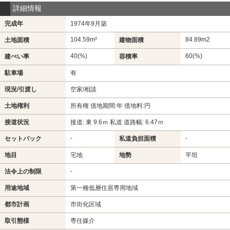
詳細情報
完成年
1974年9月築
104.59m²
84.89m
2
土地面積
建物面積
40(%)
60(%)
建ぺい率
容積率
駐車場
有
現況/引渡し
空家/相談
土地権利
所有権 借地期間:年 借地料:円
接道状況
接道: 東 9.6ｍ 私道 道路幅: 6.47ｍ
-
-
セットバック
私道負担面積
地目
宅地
地勢
平坦
-
法令上の制限
用途地域
第一種低層住居専用地域
都市計画
市街化区域
取引態様
専任媒介