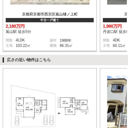
京都府京都市西京区嵐山樋ノ上町
中古一戸建て
2,180万円
1,980万円
嵐山駅 徒歩5分
丹波口駅 徒歩
4LDK
4DK
間取
築年
1988年
間取
土地
103.22㎡
建物
86.31㎡
土地
60.11㎡
広さの近い物件はこちら