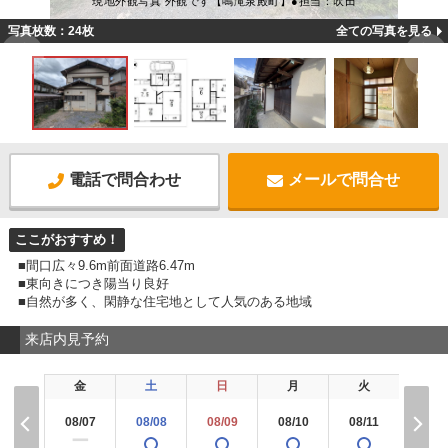
現地外観写真 外観です【鳴滝泉殿町】●担当：吹田
写真枚数：24枚
全ての写真を見る
電話で問合わせ
メールで問合せ
ここがおすすめ！
■間口広々9.6m前面道路6.47m
■東向きにつき陽当り良好
■自然が多く、閑静な住宅地として人気のある地域
来店内見予約
金
土
日
月
火
水
08/07
08/08
08/09
08/10
08/11
08/1
ー