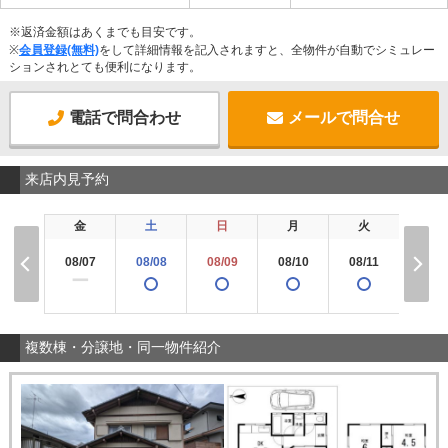
※返済金額はあくまでも目安です。
※
会員登録(無料)
をして詳細情報を記入されますと、全物件が自動でシミュレー
ションされとても便利になります。
電話で問合わせ
メールで問合せ
来店内見予約
金
土
日
月
火
水
08/07
08/08
08/09
08/10
08/11
08/1
ー
複数棟・分譲地・同一物件紹介