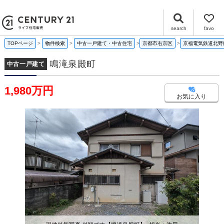
鳴滝泉殿町 京都府京都市右京区鳴滝泉殿町｜1,980万円の中古一戸建て｜センチュリー21ライフ住宅販売
search
favo
TOPページ
物件検索
中古一戸建て・中古住宅
京都市右京区
京福電気鉄道北野
鳴滝泉殿町
中古一戸建て
1,980万円
お気に入り