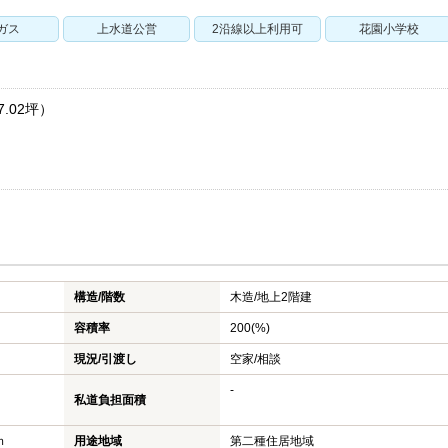
ガス
上水道公営
2沿線以上利用可
花園小学校
.02坪）
構造/階数
木造/
地上2階建
容積率
200(%)
現況/引渡し
空家/相談
-
私道負担面積
ｍ
用途地域
第二種住居地域