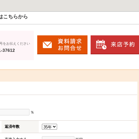
はこちらから
号をお伝えください
1-37612
％
返済年数