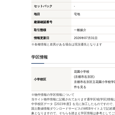
セットバック
-
地目
宅地
建築確認番号
取引態様
一般媒介
情報更新日
2026年07月31日
※各種情報と差異がある場合は現況優先となります
学区情報
花園小学校
(京都市右京区)
小学校区
京都市右京区立花園小学校学
件を見る
※物件情報の学区情報について
当サイト物件情報に記載されております通学区域(学区)情報
中学校区データ【2023年度】を元に加工したものですので
国土数値情報ダウンロードサービスのWEBサイト上で記述通
象となりますので、そちらを踏まえ学区情報は参考としてご