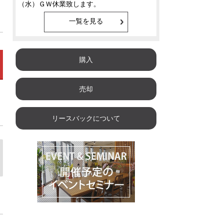
一覧を見る
購入
売却
リースバックについて
金
土
日
月
火
08/14
08/15
08/16
08/17
08/1