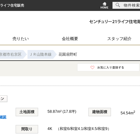
物件検索
1ライフ住宅販売
売りたい
会社概要
スタッフ紹介
京都市右京区
ＪＲ山陰本線
花園扇野町
58.87m² (17.8坪)
土地面積
建物面積
2
54.54m
確認
4K （和室6/和室4.1/和室4.5/和室9）
間取り