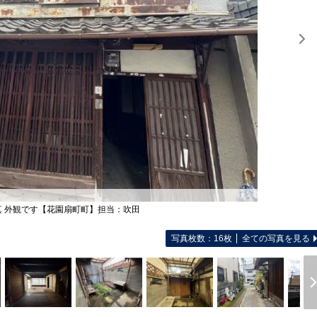
真 外観です【花園扇町町】担当：吹田
写真枚数：16枚
全ての写真を見る