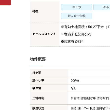
本下水
都市
特徴
双ヶ丘中学校
※有効土地面積：56.27平米（17
セールスコメント
※増築未登記部分有
※現状有姿取引
物件概要
採光面
-
建ぺい率
60(%)
駐車場
なし
土地権利
所有権 借地期間:年 借地料:円
接道状況
接道: 東 5.2ｍ 私道 道路幅: 3