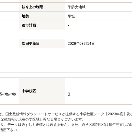
法令上の制限
準防火地域
地勢
平坦
都市計画
-
次回更新日
2026年08月14日
中学校区
区の他の物
()
は、国土数値情報ダウンロードサービスが提供する小学校区データ【2023年度】及
、記載情報が現在の学区域と異なる場合がございます。
り、データは必ずしも正確とは言えません。また、通学区域(学区)は毎年見直しの
活用下さい。