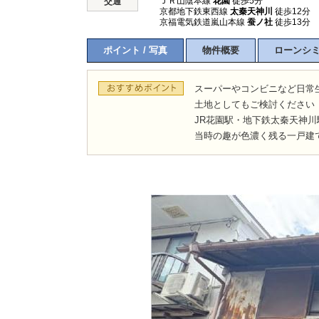
ＪＲ山陰本線
花園
徒歩5分
交通
京都地下鉄東西線
太秦天神川
徒歩12分
京福電気鉄道嵐山本線
蚕ノ社
徒歩13分
ポイント / 写真
物件概要
ローンシ
スーパーやコンビニなど日常
土地としてもご検討ください
JR花園駅・地下鉄太秦天神川
当時の趣が色濃く残る一戸建