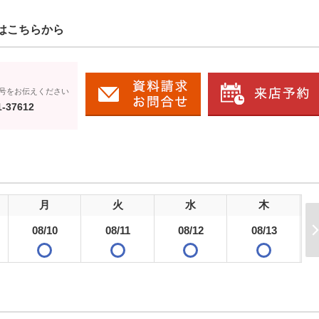
はこちらから
号をお伝えください
1-37612
月
火
水
木
08/10
08/11
08/12
08/13