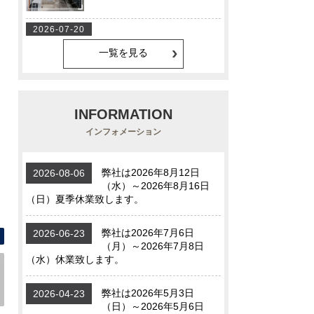
一覧を見る
INFORMATION
インフォメーション
間取り図 間取りです【花園扇町