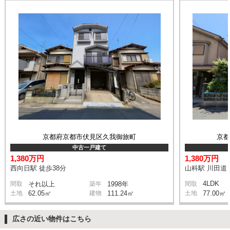
京都府京都市伏見区久我御旅町
京
中古一戸建て
1,380万円
1,380万円
西向日駅 徒歩38分
山科駅 川田道 
4LDK
間取
それ以上
築年
1998年
間取
土地
62.05㎡
建物
111.24㎡
土地
77.00㎡
広さの近い物件はこちら