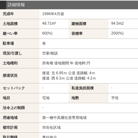
詳細情報
完成年
1996年4月築
48.71m²
94.5m
2
土地面積
建物面積
60(%)
200(%)
建ぺい率
容積率
駐車場
有
現況/引渡し
空家/相談
土地権利
所有権 借地期間:年 借地料:円
接道: 北 6.95ｍ 公道 道路幅: 4ｍ
接道状況
接道: 西 6.3ｍ 公道 道路幅: 4.2ｍ
-
-
セットバック
私道負担面積
地目
宅地
地勢
平坦
-
法令上の制限
用途地域
第一種中高層住居専用地域
都市計画
市街化区域
取引態様
専任媒介