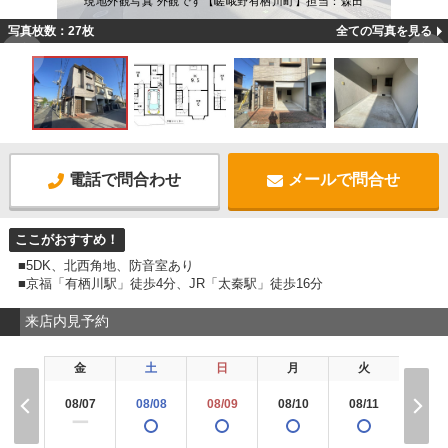
現地外観写真 外観です【嵯峨野有栖川町】担当：森田
写真枚数：27枚
全ての写真を見る
電話で問合わせ
メールで問合せ
ここがおすすめ！
■5DK、北西角地、防音室あり
■京福「有栖川駅」徒歩4分、JR「太秦駅」徒歩16分
来店内見予約
金
土
日
月
火
水
08/07
08/08
08/09
08/10
08/11
08/1
ー