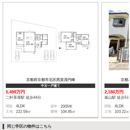
京都府京都市北区西賀茂円峰
京都
中古一戸建て
5,499万円
2,180万円
二軒茶屋駅 徒歩44分
嵐山駅 徒歩5
4LDK
4LDK
間取
築年
2005年
間取
土地
222.59㎡
建物
104.85㎡
土地
103.22㎡
同じ学区の物件はこちら