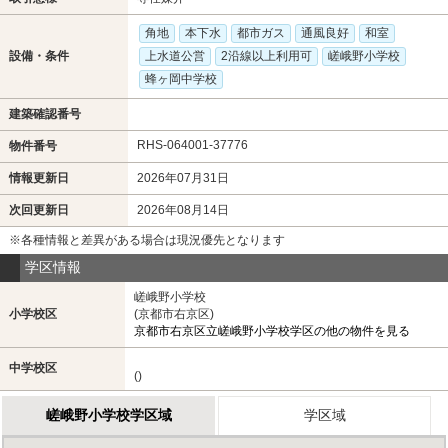
角地
本下水
都市ガス
通風良好
和室
設備・条件
上水道公営
2沿線以上利用可
嵯峨野小学校
蜂ヶ岡中学校
建築確認番号
RHS-064001-37776
物件番号
情報更新日
2026年07月31日
次回更新日
2026年08月14日
※各種情報と差異がある場合は現況優先となります
学区情報
嵯峨野小学校
小学校区
(京都市右京区)
京都市右京区立嵯峨野小学校学区の他の物件を見る
中学校区
()
嵯峨野小学校学区域
学区域