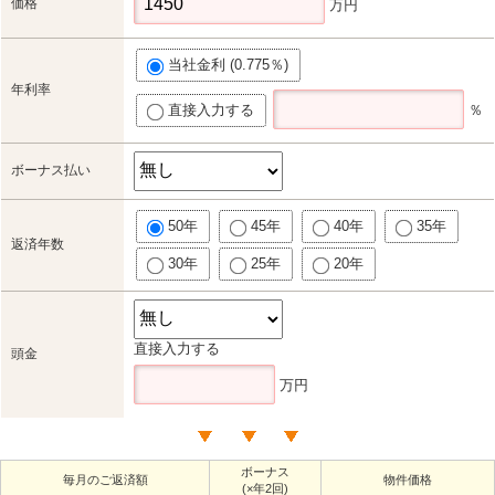
価格
万円
当社金利 (0.775％)
年利率
直接入力する
％
ボーナス払い
50年
45年
40年
35年
返済年数
30年
25年
20年
直接入力する
頭金
万円
ボーナス
毎月のご返済額
物件価格
(×年2回)