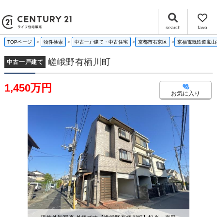
嵯峨野有栖川町 京都府京都市右京区嵯峨野有栖川町 40-150｜1,450万円の中古一戸建て｜センチュリー21ライフ住宅販売
search
favo
TOPページ
物件検索
中古一戸建て・中古住宅
京都市右京区
京福電気鉄道嵐山
嵯峨野有栖川町
中古一戸建て
1,450万円
お気に入り