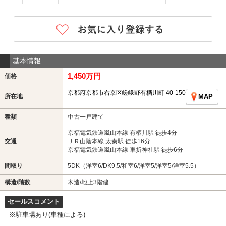
基本情報
1,450万円
価格
京都府京都市右京区嵯峨野有栖川町 40-150
所在地
MAP
種類
中古一戸建て
京福電気鉄道嵐山本線 有栖川駅 徒歩4分
交通
ＪＲ山陰本線 太秦駅 徒歩16分
京福電気鉄道嵐山本線 車折神社駅 徒歩6分
間取り
5DK（洋室6/DK9.5/和室6/洋室5/洋室5/洋室5.5）
構造/階数
木造/地上3階建
セールスコメント
※駐車場あり(車種による)