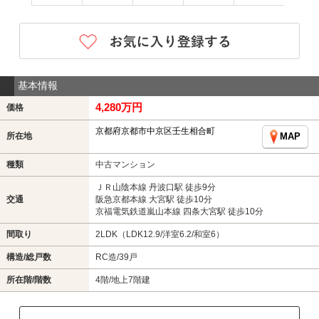
基本情報
4,280万円
価格
京都府京都市中京区壬生相合町
所在地
MAP
種類
中古マンション
ＪＲ山陰本線 丹波口駅 徒歩9分
交通
阪急京都本線 大宮駅 徒歩10分
京福電気鉄道嵐山本線 四条大宮駅 徒歩10分
間取り
2LDK（LDK12.9/洋室6.2/和室6）
構造/総戸数
RC造/39戸
所在階/階数
4階/地上7階建