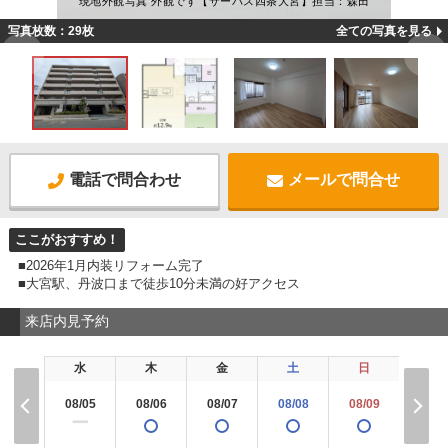
現地外観写真 外観です【サーパス四条大宮】担当：森田
写真枚数：29枚
全ての写真を見る
電話で問合わせ
メールで問合せ
ここがおすすめ！
■2026年1月内装リフォーム完了
■大宮駅、丹波口まで徒歩10分未満の好アクセス
来店内見予約
水
木
金
土
日
月
08/05
08/06
08/07
08/08
08/09
08/1
ー