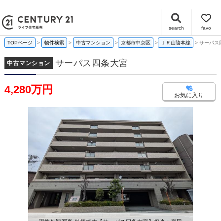
サーパス四条大宮 京都府京都市中京区壬生相合町｜4,280万円の中古マンション｜センチュリー21ライフ住宅販売
search
favo
TOPページ
物件検索
中古マンション
京都市中京区
ＪＲ山陰本線
サーパス
サーパス四条大宮
中古マンション
4,280万円
お気に入り