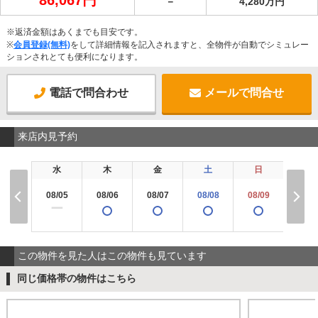
－
4,280万円
※返済金額はあくまでも目安です。
※
会員登録(無料)
をして詳細情報を記入されますと、全物件が自動でシミュレー
ションされとても便利になります。
電話で問合わせ
メールで問合せ
来店内見予約
水
木
金
土
日
月
08/05
08/06
08/07
08/08
08/09
08/1
ー
この物件を見た人はこの物件も見ています
同じ価格帯の物件はこちら