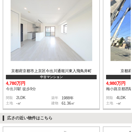
京都府京都市上京区今出川通堀川東入飛鳥井町
京都
中古マンション
4,780万円
4,980万円
今出川駅 徒歩9分
梅小路京都西駅
2LDK
4LDK
間取
築年
1988年
間取
土地
-㎡
建物
61.36㎡
土地
-㎡
広さの近い物件はこちら