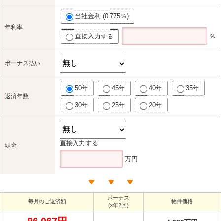
当社金利 (0.775％)
年利率
直接入力する
％
ボーナス払い
50年
45年
40年
35年
返済年数
30年
25年
20年
直接入力する
頭金
万円
ボーナス
毎月のご返済額
物件価格
(×年2回)
86,067円