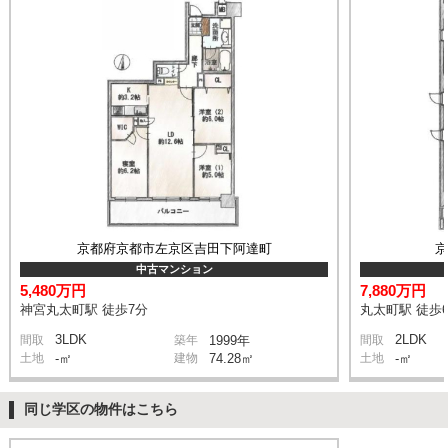
京都府京都市左京区吉田下阿達町
中古マンション
5,480万円
7,880万円
神宮丸太町駅 徒歩7分
丸太町駅 徒歩
3LDK
2LDK
間取
築年
1999年
間取
土地
-㎡
建物
74.28㎡
土地
-㎡
同じ学区の物件はこちら