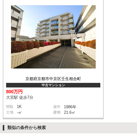
京都府京都市中京区壬生相合町
中古マンション
800万円
大宮駅 徒歩7分
1K
間取
築年
1986年
土地
-㎡
建物
21.6㎡
類似の条件から検索