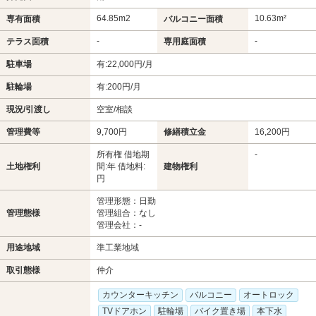
64.85m
2
10.63m²
専有面積
バルコニー面積
-
-
テラス面積
専用庭面積
駐車場
有:22,000円/月
駐輪場
有:200円/月
現況/引渡し
空室/相談
管理費等
9,700円
修繕積立金
16,200円
所有権 借地期
-
土地権利
間:年 借地料:
建物権利
円
管理形態：日勤
管理態様
管理組合：なし
管理会社：-
用途地域
準工業地域
取引態様
仲介
カウンターキッチン
バルコニー
オートロック
TVドアホン
駐輪場
バイク置き場
本下水