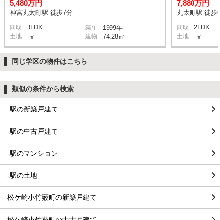
5,480万円
7,880万円
神宮丸太町駅 徒歩7分
丸太町駅 徒歩
3LDK
2LDK
間取
築年
1999年
間取
土地
-㎡
建物
74.28㎡
土地
-㎡
同じ学区の物件はこちら
類似の条件から検索
-駅の新築戸建て
-駅の中古戸建て
-駅のマンション
-駅の土地
松ケ崎小竹薮町の新築戸建て
松ケ崎小竹薮町の中古戸建て