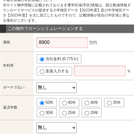
当サイト物件情報に記載されております通学区域(学区)情報は、国土数値情報ダ
ウンロードサービスが提供する小学校区データ【2023年度】及び中学校区デー
タ【2023年度】を元に加工したものですので、記載情報が現在の学区域と異な
る場合がございます。
この物件でローンシミュレーションする
価格
万円
当社金利 (0.775％)
年利率
直接入力する
％
ボーナス払い
50年
45年
40年
35年
返済年数
30年
25年
20年