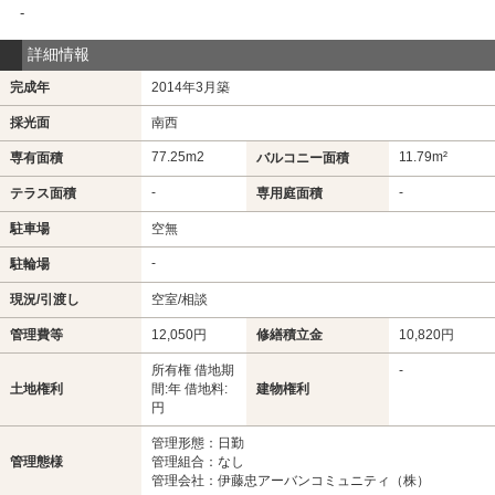
-
詳細情報
完成年
2014年3月築
採光面
南西
77.25m
2
11.79m²
専有面積
バルコニー面積
-
-
テラス面積
専用庭面積
駐車場
空無
-
駐輪場
現況/引渡し
空室/相談
管理費等
12,050円
修繕積立金
10,820円
所有権 借地期
-
土地権利
間:年 借地料:
建物権利
円
管理形態：日勤
管理態様
管理組合：なし
管理会社：伊藤忠アーバンコミュニティ（株）