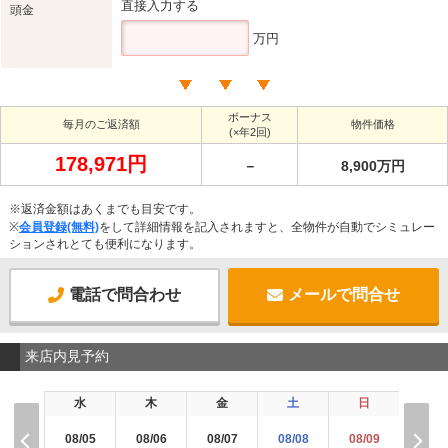
直接入力する
頭金
万円
ボーナス
毎月のご返済額
物件価格
(×年2回)
178,971円
－
8,900万円
※返済金額はあくまでも目安です。
※
会員登録(無料)
をして詳細情報を記入されますと、全物件が自動でシミュレー
ションされとても便利になります。
電話で問合わせ
メールで問合せ
来店内見予約
水
木
金
土
日
月
08/05
08/06
08/07
08/08
08/09
08/1