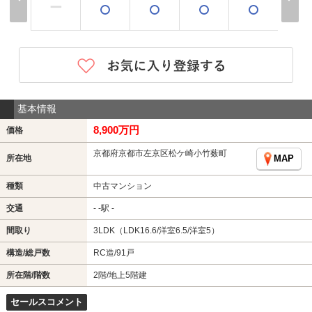
ー
基本情報
8,900万円
価格
京都府京都市左京区松ケ崎小竹薮町
所在地
MAP
種類
中古マンション
交通
- -駅 -
間取り
3LDK（LDK16.6/洋室6.5/洋室5）
構造/総戸数
RC造/91戸
所在階/階数
2階/地上5階建
セールスコメント