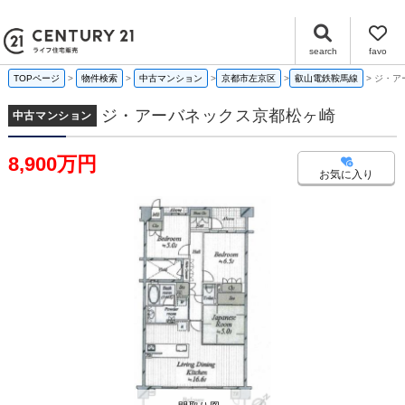
ジ・アーバネックス京都松ヶ崎 京都府京都市左京区松ケ崎小竹薮町｜8,900万円の中古マンション｜センチュリー21ライフ住宅販売
search
favo
TOPページ
物件検索
中古マンション
京都市左京区
叡山電鉄鞍馬線
ジ・ア
ジ・アーバネックス京都松ヶ崎
中古マンション
8,900万円
お気に入り