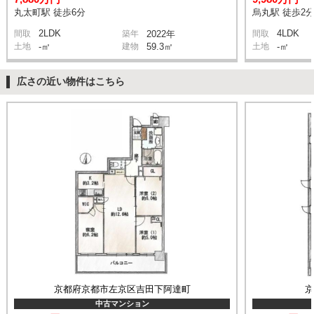
丸太町駅 徒歩6分
烏丸駅 徒歩2
2LDK
4LDK
間取
築年
2022年
間取
土地
-㎡
建物
59.3㎡
土地
-㎡
広さの近い物件はこちら
京都府京都市左京区吉田下阿達町
中古マンション