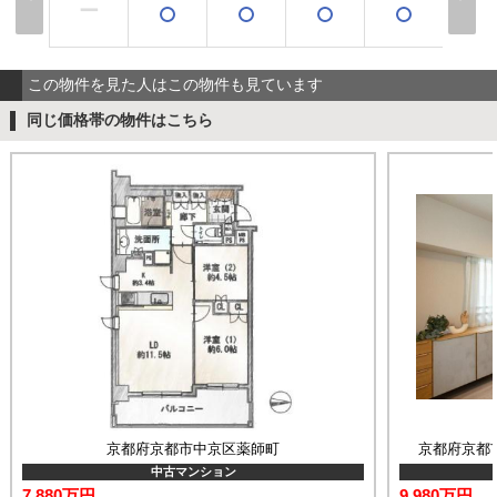
ー
この物件を見た人はこの物件も見ています
同じ価格帯の物件はこちら
京都府京都市中京区薬師町
京都府京都
中古マンション
7,880万円
9,980万円