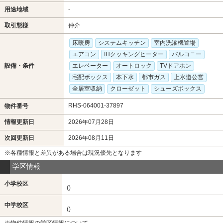
-
用途地域
取引態様
仲介
床暖房
システムキッチン
室内洗濯機置場
エアコン
IHクッキングヒーター
バルコニー
設備・条件
エレベーター
オートロック
TVドアホン
宅配ボックス
本下水
都市ガス
上水道公営
全居室収納
クローゼット
シューズボックス
RHS-064001-37897
物件番号
情報更新日
2026年07月28日
次回更新日
2026年08月11日
※各種情報と差異がある場合は現況優先となります
学区情報
小学校区
()
中学校区
()
※物件情報の学区情報について