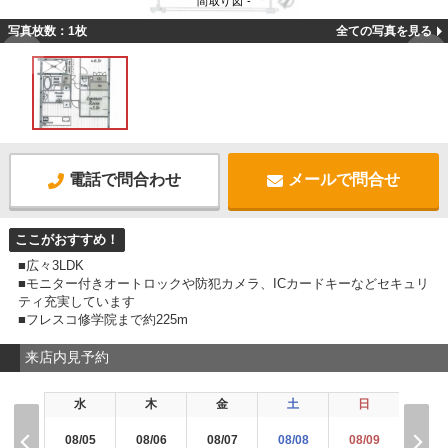
間取り図 -
写真枚数：1枚
全ての写真を見る
電話で問合わせ
メールで問合せ
ここがおすすめ！
■広々3LDK
■モニター付きオートロックや防犯カメラ、ICカードキーなどセキュリ
ティ充実しています
■フレスコ修学院まで約225m
来店内見予約
水
木
金
土
日
月
08/05
08/06
08/07
08/08
08/09
08/1