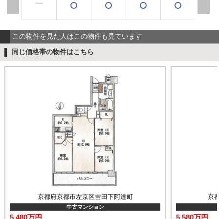
ー
この物件を見た人はこの物件も見ています
同じ価格帯の物件はこちら
京都府京都市左京区吉田下阿達町
京
中古マンション
5,480万円
5,580万円