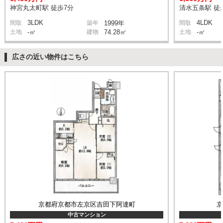
神宮丸太町駅 徒歩7分
清水五条駅 徒
3LDK
4LDK
間取
築年
1999年
間取
土地
-㎡
建物
74.28㎡
土地
-㎡
広さの近い物件はこちら
京都府京都市左京区吉田下阿達町
中古マンション