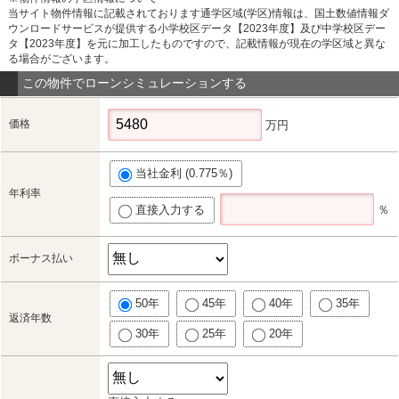
当サイト物件情報に記載されております通学区域(学区)情報は、国土数値情報ダ
ウンロードサービスが提供する小学校区データ【2023年度】及び中学校区デー
タ【2023年度】を元に加工したものですので、記載情報が現在の学区域と異な
る場合がございます。
この物件でローンシミュレーションする
価格
万円
当社金利 (0.775％)
年利率
直接入力する
％
ボーナス払い
50年
45年
40年
35年
返済年数
30年
25年
20年