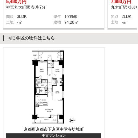
5,480万円
7,880万円
神宮丸太町駅 徒歩7分
丸太町駅 徒歩
3LDK
2LDK
間取
築年
1999年
間取
土地
-㎡
建物
74.28㎡
土地
-㎡
同じ学区の物件はこちら
京都府京都市下京区中堂寺坊城町
中古マンション