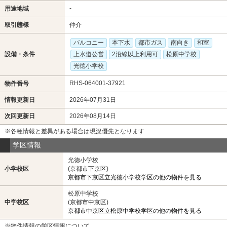
-
用途地域
取引態様
仲介
バルコニー
本下水
都市ガス
南向き
和室
設備・条件
上水道公営
2沿線以上利用可
松原中学校
光徳小学校
RHS-064001-37921
物件番号
情報更新日
2026年07月31日
次回更新日
2026年08月14日
※各種情報と差異がある場合は現況優先となります
学区情報
光徳小学校
小学校区
(京都市下京区)
京都市下京区立光徳小学校学区の他の物件を見る
松原中学校
中学校区
(京都市中京区)
京都市中京区立松原中学校学区の他の物件を見る
※物件情報の学区情報について