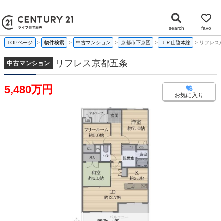
リフレス京都五条 京都府京都市下京区中堂寺櫛笥町 21-4｜5,480万円の中古マンション｜センチュリー21ライフ住宅販売
search
favo
TOPページ
物件検索
中古マンション
京都市下京区
ＪＲ山陰本線
リフレス
リフレス京都五条
中古マンション
5,480万円
お気に入り