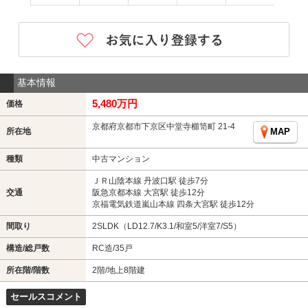
基本情報
5,480万円
価格
京都府京都市下京区中堂寺櫛笥町 21-4
所在地
MAP
種類
中古マンション
ＪＲ山陰本線 丹波口駅 徒歩7分
交通
阪急京都本線 大宮駅 徒歩12分
京福電気鉄道嵐山本線 四条大宮駅 徒歩12分
間取り
2SLDK（LD12.7/K3.1/和室5/洋室7/S5）
構造/総戸数
RC造/35戸
所在階/階数
2階/地上8階建
セールスコメント