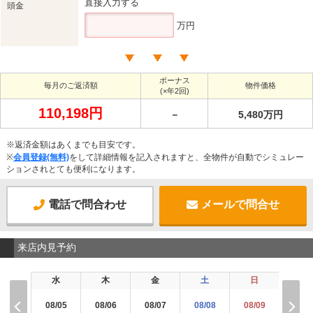
直接入力する
頭金
万円
ボーナス
毎月のご返済額
物件価格
(×年2回)
110,198円
－
5,480万円
※返済金額はあくまでも目安です。
※
会員登録(無料)
をして詳細情報を記入されますと、全物件が自動でシミュレー
ションされとても便利になります。
電話で問合わせ
メールで問合せ
来店内見予約
水
木
金
土
日
月
08/05
08/06
08/07
08/08
08/09
08/1