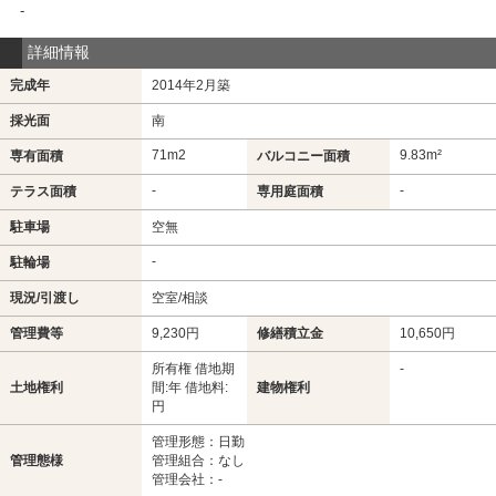
-
詳細情報
完成年
2014年2月築
採光面
南
71m
2
9.83m²
専有面積
バルコニー面積
-
-
テラス面積
専用庭面積
駐車場
空無
-
駐輪場
現況/引渡し
空室/相談
管理費等
9,230円
修繕積立金
10,650円
所有権 借地期
-
土地権利
間:年 借地料:
建物権利
円
管理形態：日勤
管理態様
管理組合：なし
管理会社：-