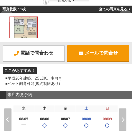
間取り図 -
写真枚数：1枚
全ての写真を見る
電話で問合わせ
メールで問合せ
ここがおすすめ！
■平成26年建築、2SLDK、南向き
■ペット飼育可能(規約制限あり)
来店内見予約
水
木
金
土
日
月
08/05
08/06
08/07
08/08
08/09
08/1
ー