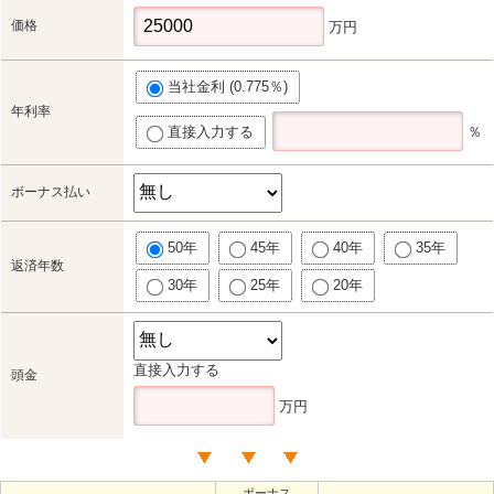
価格
万円
当社金利 (0.775％)
年利率
直接入力する
％
ボーナス払い
50年
45年
40年
35年
返済年数
30年
25年
20年
直接入力する
頭金
万円
ボーナス