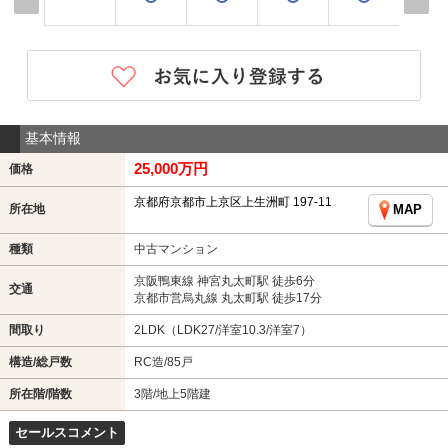
基本情報
25,000万円
価格
京都府京都市上京区上生洲町 197-11
所在地
MAP
種類
中古マンション
京阪鴨東線 神宮丸太町駅 徒歩6分
交通
京都市営烏丸線 丸太町駅 徒歩17分
間取り
2LDK（LDK27/洋室10.3/洋室7）
構造/総戸数
RC造/85戸
所在階/階数
3階/地上5階建
セールスコメント