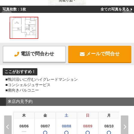
間取り図 -
写真枚数：1枚
全ての写真を見る
電話で問合わせ
メールで問合せ
ここがおすすめ！
■鴨川沿いに佇むハイグレードマンション
■コンシェルジュサービス
■南向きバルコニー
来店内見予約
木
金
土
日
月
火
08/06
08/07
08/08
08/09
08/10
08/1
ー