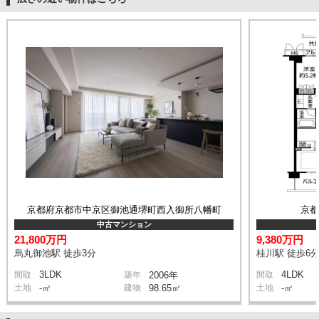
京都府京都市中京区御池通堺町西入御所八幡町
京
中古マンション
21,800万円
9,380万円
烏丸御池駅 徒歩3分
桂川駅 徒歩6
3LDK
4LDK
間取
築年
2006年
間取
土地
-㎡
建物
98.65㎡
土地
-㎡