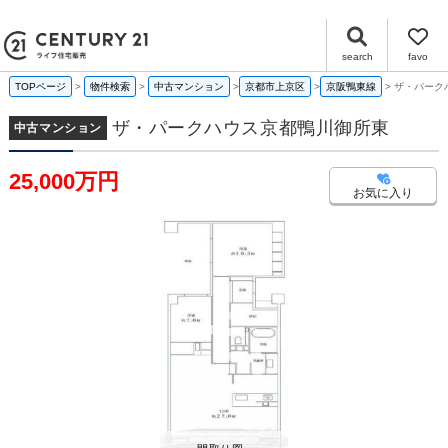
ザ・パークハウス京都鴨川御所東 京都府京都市上京区上生洲町 197-11｜25,000万円の中古マンション｜センチュリー21ライフ住宅販売
search
favo
TOPページ
物件検索
中古マンション
京都市上京区
京阪鴨東線
ザ・パーク
ザ・パークハウス京都鴨川御所東
中古マンション
25,000万円
お気に入り