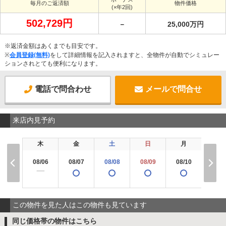
毎月のご返済額
物件価格
(×年2回)
502,729円
－
25,000万円
※返済金額はあくまでも目安です。
※
会員登録(無料)
をして詳細情報を記入されますと、全物件が自動でシミュレー
ションされとても便利になります。
電話で問合わせ
メールで問合せ
来店内見予約
木
金
土
日
月
火
08/06
08/07
08/08
08/09
08/10
08/1
ー
この物件を見た人はこの物件も見ています
同じ価格帯の物件はこちら