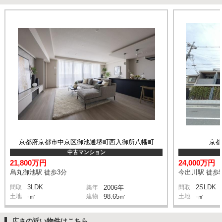
京都府京都市中京区御池通堺町西入御所八幡町
京
中古マンション
21,800万円
24,000万円
烏丸御池駅 徒歩3分
今出川駅 徒歩
3LDK
2SLDK
間取
築年
2006年
間取
土地
-㎡
建物
98.65㎡
土地
-㎡
広さの近い物件はこちら