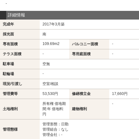
-
詳細情報
完成年
2017年3月築
採光面
南
109.69m
2
-
専有面積
バルコニー面積
-
-
テラス面積
専用庭面積
駐車場
空無
-
駐輪場
現況/引渡し
空室/相談
管理費等
53,530円
修繕積立金
17,660円
所有権 借地期
-
土地権利
間:年 借地料:
建物権利
円
管理形態：日勤
管理態様
管理組合：なし
管理会社：-