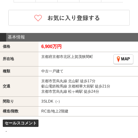
基本情報
6,900万円
価格
京都府京都市北区上賀茂狭間町
所在地
MAP
種類
中古一戸建て
京都市営烏丸線 北山駅 徒歩17分
交通
叡山電鉄鞍馬線 京都精華大前駅 徒歩21分
京都市営烏丸線 松ヶ崎駅 徒歩24分
間取り
3SLDK（-）
構造/階数
RC造/地上2階建
セールスコメント
-