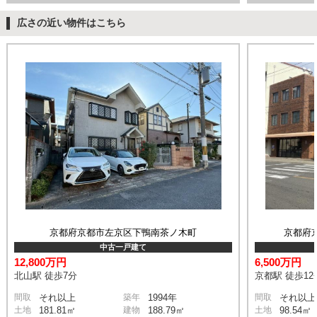
広さの近い物件はこちら
京都府京都市左京区下鴨南茶ノ木町
京都府京
中古一戸建て
12,800万円
6,500万円
北山駅 徒歩7分
京都駅 徒歩12
間取
それ以上
築年
1994年
間取
それ以上
土地
181.81㎡
建物
188.79㎡
土地
98.54㎡