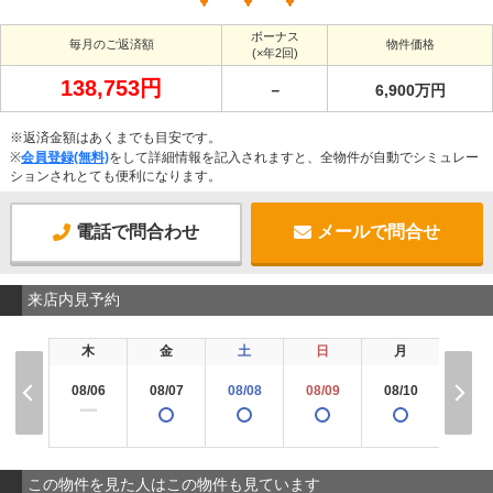
ボーナス
毎月のご返済額
物件価格
(×年2回)
138,753円
－
6,900万円
※返済金額はあくまでも目安です。
※
会員登録(無料)
をして詳細情報を記入されますと、全物件が自動でシミュレー
ションされとても便利になります。
電話で問合わせ
メールで問合せ
来店内見予約
木
金
土
日
月
火
08/06
08/07
08/08
08/09
08/10
08/1
ー
この物件を見た人はこの物件も見ています