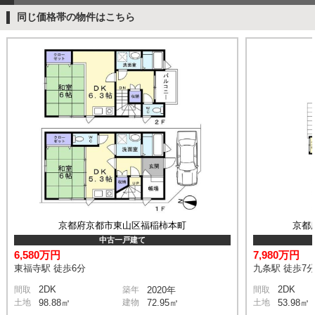
同じ価格帯の物件はこちら
京都府京都市東山区福稲柿本町
京都
中古一戸建て
6,580万円
7,980万円
東福寺駅 徒歩6分
九条駅 徒歩7
2DK
2DK
間取
築年
2020年
間取
土地
98.88㎡
建物
72.95㎡
土地
53.98㎡