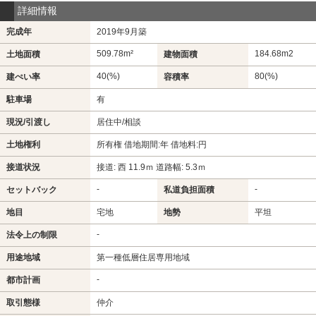
詳細情報
完成年
2019年9月築
509.78m²
184.68m
2
土地面積
建物面積
40(%)
80(%)
建ぺい率
容積率
駐車場
有
現況/引渡し
居住中/相談
土地権利
所有権 借地期間:年 借地料:円
接道状況
接道: 西 11.9ｍ 道路幅: 5.3ｍ
-
-
セットバック
私道負担面積
地目
宅地
地勢
平坦
-
法令上の制限
用途地域
第一種低層住居専用地域
-
都市計画
取引態様
仲介