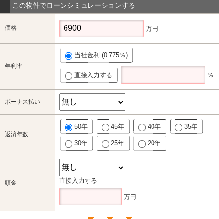
この物件でローンシミュレーションする
価格
万円
当社金利 (0.775％)
年利率
直接入力する
％
ボーナス払い
50年
45年
40年
35年
返済年数
30年
25年
20年
直接入力する
頭金
万円