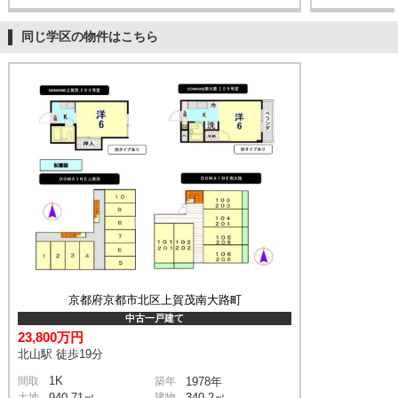
同じ学区の物件はこちら
京都府京都市北区上賀茂南大路町
中古一戸建て
23,800万円
北山駅 徒歩19分
1K
間取
築年
1978年
土地
940.71㎡
建物
340.2㎡