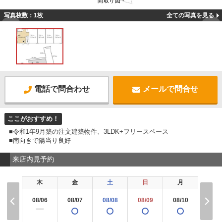
間取り図 -
写真枚数：1枚
全ての写真を見る
電話で問合わせ
メールで問合せ
ここがおすすめ！
■令和1年9月築の注文建築物件、3LDK+フリースペース
■南向きで陽当り良好
来店内見予約
木
金
土
日
月
火
08/06
08/07
08/08
08/09
08/10
08/1
ー