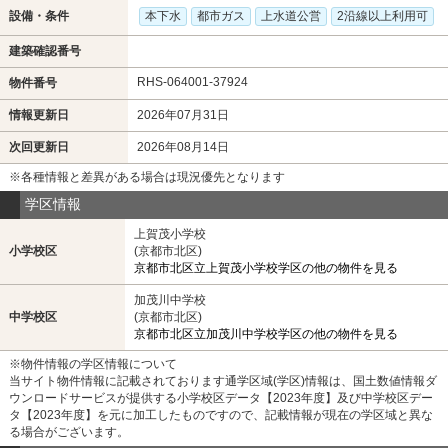
設備・条件
本下水
都市ガス
上水道公営
2沿線以上利用可
建築確認番号
RHS-064001-37924
物件番号
情報更新日
2026年07月31日
次回更新日
2026年08月14日
※各種情報と差異がある場合は現況優先となります
学区情報
上賀茂小学校
小学校区
(京都市北区)
京都市北区立上賀茂小学校学区の他の物件を見る
加茂川中学校
中学校区
(京都市北区)
京都市北区立加茂川中学校学区の他の物件を見る
※物件情報の学区情報について
当サイト物件情報に記載されております通学区域(学区)情報は、国土数値情報ダ
ウンロードサービスが提供する小学校区データ【2023年度】及び中学校区デー
タ【2023年度】を元に加工したものですので、記載情報が現在の学区域と異な
る場合がございます。