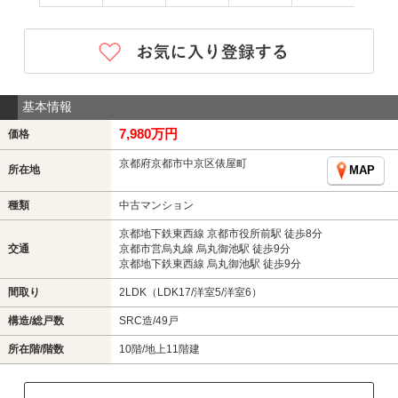
基本情報
7,980万円
価格
京都府京都市中京区俵屋町
所在地
MAP
種類
中古マンション
京都地下鉄東西線 京都市役所前駅 徒歩8分
交通
京都市営烏丸線 烏丸御池駅 徒歩9分
京都地下鉄東西線 烏丸御池駅 徒歩9分
間取り
2LDK（LDK17/洋室5/洋室6）
構造/総戸数
SRC造/49戸
所在階/階数
10階/地上11階建