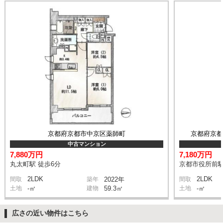
京都府京都市中京区薬師町
京都府京
中古マンション
7,880万円
7,180万円
丸太町駅 徒歩6分
京都市役所前駅
2LDK
2LDK
間取
築年
2022年
間取
土地
-㎡
建物
59.3㎡
土地
-㎡
広さの近い物件はこちら