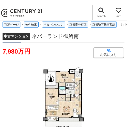
ネバーランド御所南 京都府京都市中京区俵屋町｜7,980万円の中古マンション｜センチュリー21ライフ住宅販売
search
favo
TOPページ
物件検索
中古マンション
京都市中京区
京都地下鉄東西線
ネバ
ネバーランド御所南
中古マンション
7,980万円
お気に入り