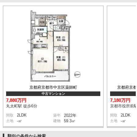
京都府京都市中京区薬師町
京都府京
中古マンション
7,880万円
7,180万円
丸太町駅 徒歩6分
京都市役所前駅
2LDK
2LDK
間取
築年
2022年
間取
土地
-㎡
建物
59.3㎡
土地
-㎡
類似の条件から検索