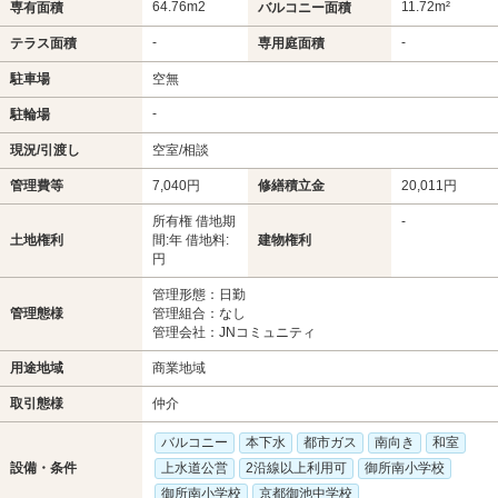
64.76m
2
11.72m²
専有面積
バルコニー面積
-
-
テラス面積
専用庭面積
駐車場
空無
-
駐輪場
現況/引渡し
空室/相談
管理費等
7,040円
修繕積立金
20,011円
所有権 借地期
-
土地権利
間:年 借地料:
建物権利
円
管理形態：日勤
管理態様
管理組合：なし
管理会社：JNコミュニティ
用途地域
商業地域
取引態様
仲介
バルコニー
本下水
都市ガス
南向き
和室
設備・条件
上水道公営
2沿線以上利用可
御所南小学校
御所南小学校
京都御池中学校