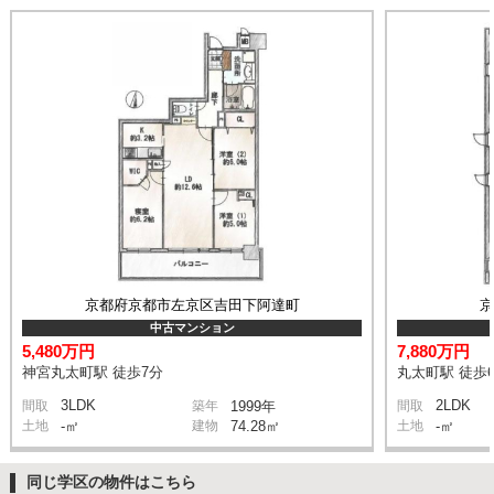
京都府京都市左京区吉田下阿達町
中古マンション
5,480万円
7,880万円
神宮丸太町駅 徒歩7分
丸太町駅 徒歩
3LDK
2LDK
間取
築年
1999年
間取
土地
-㎡
建物
74.28㎡
土地
-㎡
同じ学区の物件はこちら