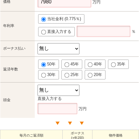
価格
万円
当社金利 (0.775％)
年利率
直接入力する
％
ボーナス払い
50年
45年
40年
35年
返済年数
30年
25年
20年
直接入力する
頭金
万円
ボーナス
毎月のご返済額
物件価格
(×年2回)