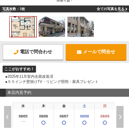
間取り図 -
写真枚数：3枚
全ての写真を見る
電話で問合わせ
メールで問合せ
ここがおすすめ！
●2025年11月室内全面改装済
●５５インチ壁掛けTV・リビング照明・家具プレゼント
来店内見予約
水
木
金
土
日
月
08/05
08/06
08/07
08/08
08/09
08/1
ー