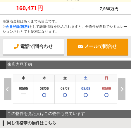
160,471円
－
7,980万円
※返済金額はあくまでも目安です。
※
会員登録(無料)
をして詳細情報を記入されますと、全物件が自動でシミュレー
ションされとても便利になります。
電話で問合わせ
メールで問合せ
来店内見予約
水
木
金
土
日
月
08/05
08/06
08/07
08/08
08/09
08/1
ー
この物件を見た人はこの物件も見ています
同じ価格帯の物件はこちら