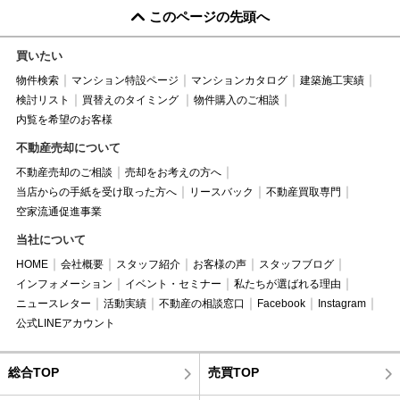
このページの先頭へ
買いたい
物件検索
マンション特設ページ
マンションカタログ
建築施工実績
検討リスト
買替えのタイミング
物件購入のご相談
内覧を希望のお客様
不動産売却について
不動産売却のご相談
売却をお考えの方へ
当店からの手紙を受け取った方へ
リースバック
不動産買取専門
空家流通促進事業
当社について
HOME
会社概要
スタッフ紹介
お客様の声
スタッフブログ
インフォメーション
イベント・セミナー
私たちが選ばれる理由
ニュースレター
活動実績
不動産の相談窓口
Facebook
Instagram
公式LINEアカウント
総合TOP
売買TOP