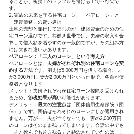
ることが、税務上のトラブルを避ける上で不可欠で
す。
2. 家族の未来を守る住宅ローン、「ペアローン」と
「連帯債務」の賢い選択
土地の売却と並行して進むのが、建築資金のための住
宅ローン選びです。共働き世帯では、夫婦の収入を合
算して借入額を増やすのが一般的ですが、その組み方
には大きな違いがあります。
ペアローン：「二人のローン」という考え方
ペアローンとは、
夫婦がそれぞれ別の住宅ローンを契
約する方法
です。例えば5,000万円を借りる場合、夫
が3,000万円、妻が2,000万円といった形で、各自が債
務者となります。
メリット：夫婦それぞれが住宅ローン控除を受けられ
るため、
節税効果が高い
可能性があります。
デメリット：
最大の注意点は
「団体信用生命保険（団
信）」です。団信はそれぞれのローンにしか適用され
ません。万が一、夫が亡くなっても、妻の2,000万円
のローンはそのまま残ってしまいます。会話の中でも
「片方死んでも片方残る」と懸念されていたのは、こ