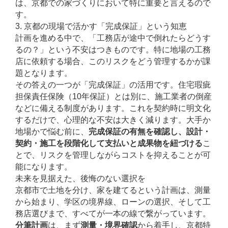
は、京都での家づくりにおいて特に重要と言えるので
す。
3. 京都の現場で活かす「完成保証」という知恵
計画を進める中で、「工務店が途中で倒れたらどうす
るの？」という不安はつきものです。特に地場の工務
店に依頼する場合、このリスクをどう管理するかが課
題となります。
その答えの一つが「完成保証」の活用です。住宅瑕疵
担保責任保険（10年保証）とは別に、施工業者の倒産
などに備える制度があります。これを契約時に明文化
するだけで、心理的な不安は大きく減ります。大手か
地場かで悩む前に、
完成保証の有無を確認し、設計・
契約・施工を段階化して支払いと成果物を紐づける
こ
とで、リスクを管理しながらコストを抑えることが可
能になります。
未来を見据えた、後悔のない選択を
京都市で土地を分け、家を建てるという計画は、測量
から始まり、学区の境界線、ローンの選択、そして工
務店選びまで、すべてが一本の線で繋がっています。
分筆計画
は、まず
測量・境界確認
から着手し、京都特