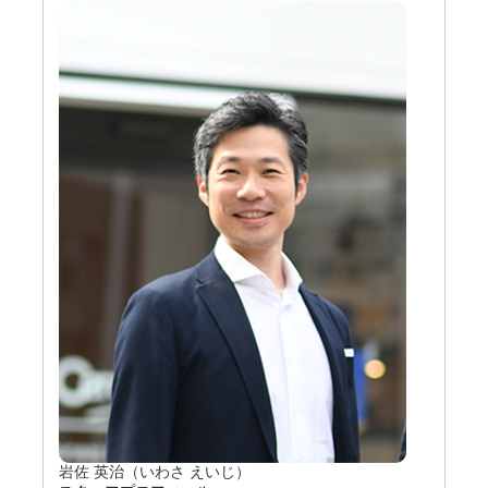
岩佐 英治（いわさ えいじ）