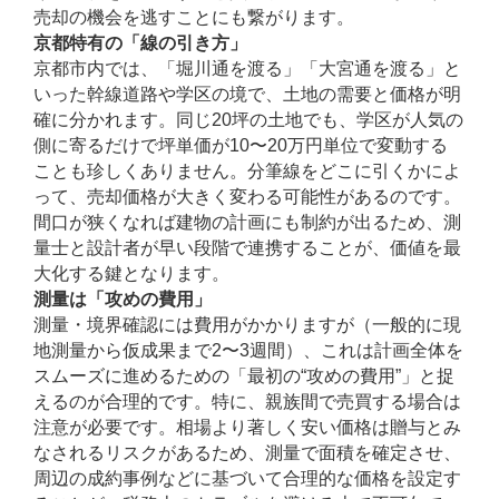
売却の機会を逃すことにも繋がります。
京都特有の「線の引き方」
京都市内では、「堀川通を渡る」「大宮通を渡る」と
いった幹線道路や学区の境で、土地の需要と価格が明
確に分かれます。同じ20坪の土地でも、学区が人気の
側に寄るだけで坪単価が10〜20万円単位で変動する
ことも珍しくありません。分筆線をどこに引くかによ
って、売却価格が大きく変わる可能性があるのです。
間口が狭くなれば建物の計画にも制約が出るため、測
量士と設計者が早い段階で連携することが、価値を最
大化する鍵となります。
測量は「攻めの費用」
測量・境界確認には費用がかかりますが（一般的に現
地測量から仮成果まで2〜3週間）、これは計画全体を
スムーズに進めるための「最初の“攻めの費用”」と捉
えるのが合理的です。特に、親族間で売買する場合は
注意が必要です。相場より著しく安い価格は贈与とみ
なされるリスクがあるため、測量で面積を確定させ、
周辺の成約事例などに基づいて合理的な価格を設定す