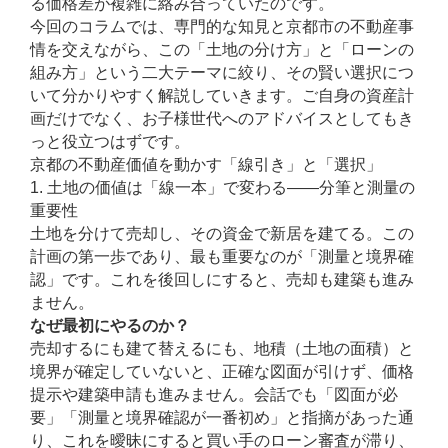
る価格差が複雑に絡み合っていたのです。
今回のコラムでは、専門的な知見と京都市の不動産事
情を交えながら、この「土地の分け方」と「ローンの
組み方」という二大テーマに絞り、その賢い選択につ
いて分かりやすく解説していきます。ご自身の資産計
画だけでなく、お子様世代へのアドバイスとしてもき
っと役立つはずです。
京都の不動産価値を動かす「線引き」と「選択」
1. 土地の価値は「線一本」で変わる——分筆と測量の
重要性
土地を分けて売却し、その資金で新居を建てる。この
計画の第一歩であり、最も重要なのが「測量と境界確
認」です。これを後回しにすると、売却も建築も進み
ません。
なぜ最初にやるのか？
売却するにも建て替えるにも、地積（土地の面積）と
境界が確定していないと、正確な図面が引けず、価格
提示や建築申請も進みません。会話でも「図面が必
要」「測量と境界確認が一番初め」と指摘があった通
り、これを曖昧にすると買い手のローン審査が滞り、