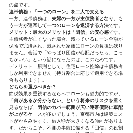
の点です。
連帯債務：「一つのローン」を二人で支える
一方、連帯債務は、
夫婦の一方が主債務者となり、も
う一方が連帯して一つのローンを返済する方法
です。
メリット：最大のメリットは「団信」の安心感
です。
主債務者が亡くなった場合、残っているローン全額が
保険で完済され、残された家族にローンの負担は残り
ません。会話で「やっぱり団信が心配だったら、こっ
ちがいい」という話になったのは、このためです。
デメリット：原則として、住宅ローン控除は主債務者
しか利用できません（持分割合に応じて適用できる場
合もあります）。
どちらを選ぶべきか？
節税効果を重視するならペアローンも魅力的ですが、
「何があるか分からない」という将来のリスク
を重く
見るならば、
団信のカバー範囲が広い連帯債務に軍配
が上がる
ケースが多いでしょう。京都市内は建築コス
トがかさみやすく、借入額が大きくなる傾向がありま
す。だからこそ、不測の事態に備える「団信」の役割