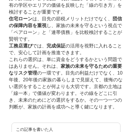
有の学区やエリアの価値を反映した「線の引き方」を
検討することが重要です。
住宅ローン
は、目先の節税メリットだけでなく、
団信
の保障内容を重視
し、家族の未来を守るという視点で
「ペアローン」と「連帯債務」を比較検討することが
賢明です。
工務店選び
では、
完成保証
の活用を視野に入れること
で、安心して計画を推進できます。
これらの選択は、単に資金をどうするかという問題で
はありません。それは、
家族の未来を守るための重要
なリスク管理
の一環です。目先の利益だけでなく、10
年後、20年後の家族の暮らしまで見据えて、後悔のな
い選択をすることが何よりも大切です。京都の土地は
「線一本」で価値が変わります。その線をどこに引
き、未来のためにどの選択をするか。その一つ一つの
判断が、家族の計画を成功へと導く鍵になります。
この記事を書いた人