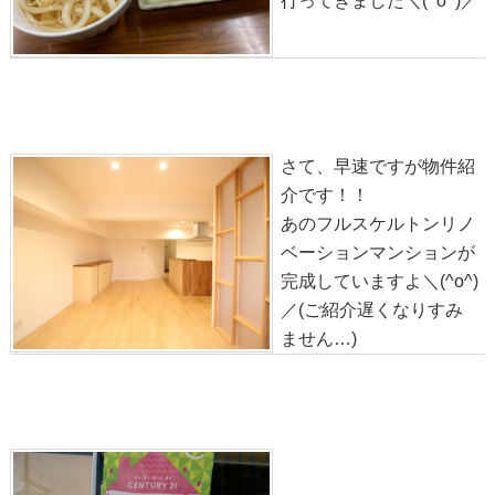
行ってきました＼(^o^)／
物件情報◎日商岩井朱雀マンション【マンション】
2020-01-13
さて、早速ですが物件紹
介です！！
あのフルスケルトンリノ
ベーションマンションが
完成していますよ＼(^o^)
／(ご紹介遅くなりすみ
ません…)
新生活応援フェア♪
2020-01-11