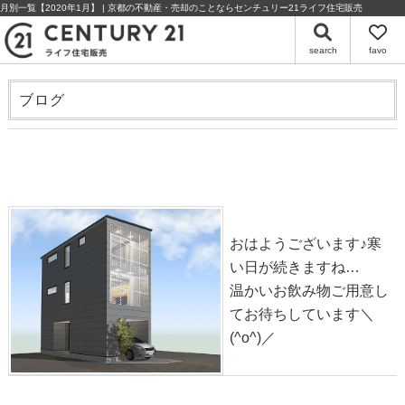
月別一覧【2020年1月】 | 京都の不動産・売却のことならセンチュリー21ライフ住宅販売
search
favo
ブログ
物件情報◎椥辻草海道町【新築】
2020-01-24
おはようございます♪寒
い日が続きますね…
温かいお飲み物ご用意し
てお待ちしています＼
(^o^)／
物件情報◎家具配置しました！【マンション】