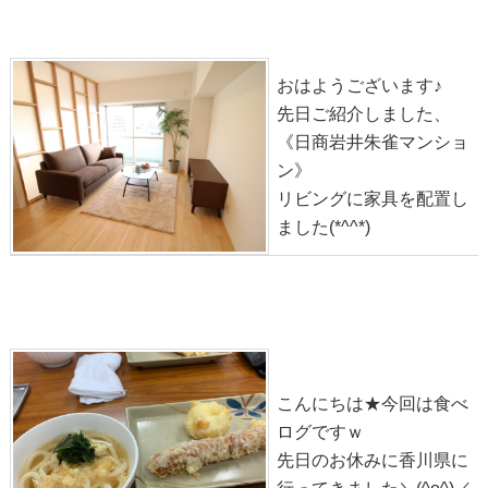
2020-01-23
おはようございます♪
先日ご紹介しました、
《日商岩井朱雀マンショ
ン》
リビングに家具を配置し
ました(*^^*)
うどん県(・∀・)
2020-01-23
こんにちは★今回は食べ
ログですｗ
先日のお休みに香川県に