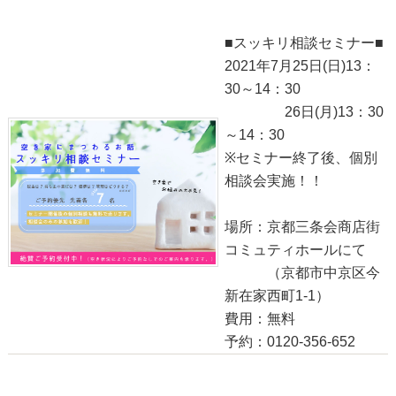
■スッキリ相談セミナー■
2021年7月25日(日)13：
30～14：30
26日(月)13：30
～14：30
※セミナー終了後、個別
相談会実施！！
場所：京都三条会商店街
コミュティホールにて
（京都市中京区今
新在家西町1-1）
費用：無料
予約：0120-356-652
●スッキリ相談セミナー●本日！
2021-06-20