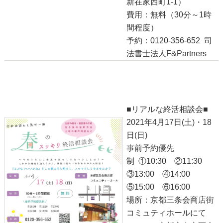
新在家西町1-1）
費用：無料（30分～1時
間程度）
予約：0120-356-652 司
法書士法人F&Partners
●スッキリ終活相談会●本日！！
2021-04-17
■リアルな終活相談会■
2021年4月17日(土)・18
日(日)
事前予約優先
制 ①10:30 ②11:30
③13:00 ④14:00
⑤15:00 ⑥16:00
場所：京都三条会商店街
コミュティホールにて