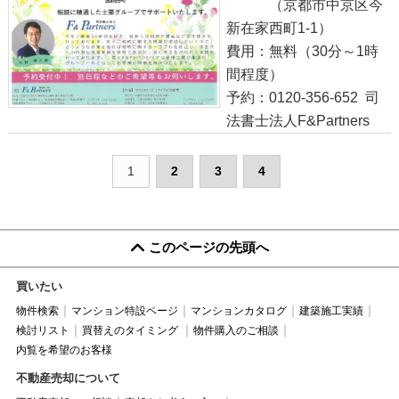
（京都市中京区今
新在家西町1-1）
費用：無料（30分～1時
間程度）
予約：0120-356-652 司
法書士法人F&Partners
1
2
3
4
このページの先頭へ
買いたい
物件検索
マンション特設ページ
マンションカタログ
建築施工実績
検討リスト
買替えのタイミング
物件購入のご相談
内覧を希望のお客様
不動産売却について