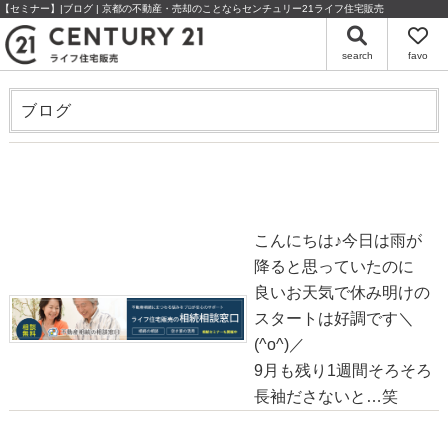
【セミナー】|ブログ | 京都の不動産・売却のことならセンチュリー21ライフ住宅販売
search
favo
ブログ
◆相続相談会(随時開催中)◆
2020-09-24
こんにちは♪今日は雨が
降ると思っていたのに
良いお天気で休み明けの
スタートは好調です＼
(^o^)／
9月も残り1週間そろそろ
長袖ださないと…笑
●相続と不動産セミナー●