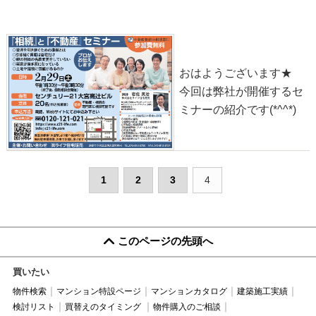
2020-02-23
おはようございます★
今回は弊社が開催するセ
ミナーの紹介です(*^^*)
1
2
3
4
このページの先頭へ
買いたい
物件検索
マンション特設ページ
マンションカタログ
建築施工実績
検討リスト
買替えのタイミング
物件購入のご相談