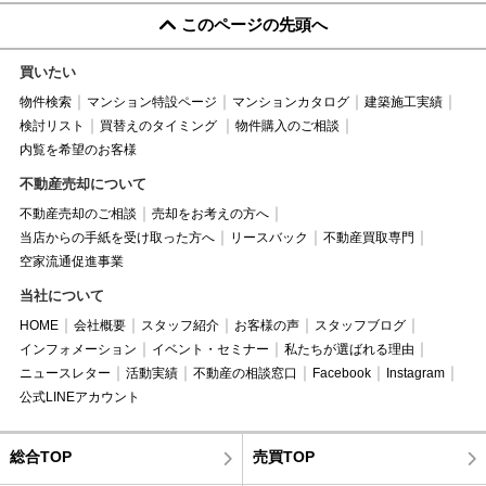
このページの先頭へ
買いたい
物件検索
マンション特設ページ
マンションカタログ
建築施工実績
検討リスト
買替えのタイミング
物件購入のご相談
内覧を希望のお客様
不動産売却について
不動産売却のご相談
売却をお考えの方へ
当店からの手紙を受け取った方へ
リースバック
不動産買取専門
空家流通促進事業
当社について
HOME
会社概要
スタッフ紹介
お客様の声
スタッフブログ
インフォメーション
イベント・セミナー
私たちが選ばれる理由
ニュースレター
活動実績
不動産の相談窓口
Facebook
Instagram
公式LINEアカウント
総合TOP
売買TOP