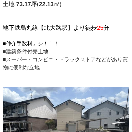
土地
73.17坪
(
22.13
㎡
)
地下鉄烏丸線【北大路駅】より徒歩
25
分
■仲介手数料ナシ！！！
■建築条件付売土地
■スーパー・コンビニ・ドラックストアなどがあり買
物に便利な立地