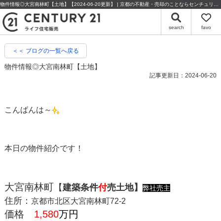
物件情報◎大宮南林町【土地】【2024-06-20更新】 | 京都の不動産・売却のことならセンチュリー21ライフ住宅販売
search
favo
＜＜ ブログの一覧へ戻る
物件情報◎大宮南林町【土地】
記事更新日：2024-06-20
こんばんは～
本日の物件紹介です！
大宮南林町
【
建築条件
付
売土地】
弊社売主
住所：
京都市北区大宮南林町72-2
価格
1,580
万円